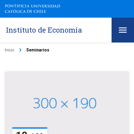
Instituto de Economía
keyboard_arrow_right
Inicio
Seminarios