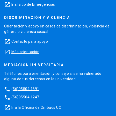
launch
Ir al sitio de Emergencias
DISCRIMINACIÓN Y VIOLENCIA
Orientación y apoyo en casos de discriminación, violencia de
género o violencia sexual.
launch
Contacto para apoyo
launch
Más orientación
MEDIACIÓN UNIVERSITARIA
Teléfonos para orientación y consejo si se ha vulnerado
alguno de tus derechos en la universidad.
phone
(56)95504 1691
phone
(56)95504 1247
launch
Ir a la Oficina de Ombuds UC