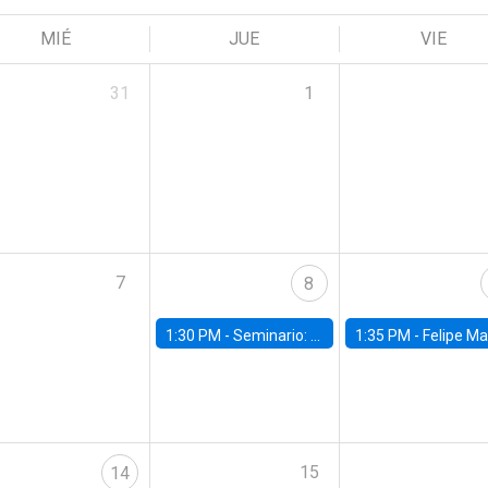
MIÉ
JUE
VIE
31
1
7
8
1:30 PM -
Seminario: “Recuperando la humanidad para progresar en la era de la IA»
1:35 PM -
Felipe Martínez, alumno Doctorado en Ec
15
14