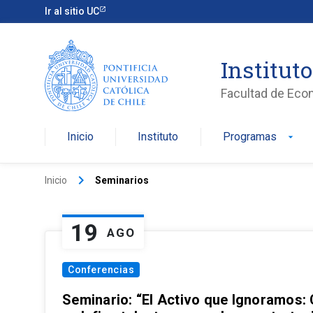
Ir al sitio UC
Institut
Facultad de Eco
Inicio
Instituto
Programas
arrow_drop_down
keyboard_arrow_right
Inicio
Seminarios
19
AGO
Conferencias
Seminario: “El Activo que Ignoramos: