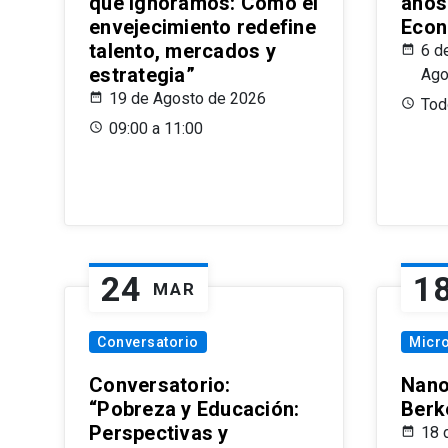
que Ignoramos: Cómo el
años
envejecimiento redefine
Econ
talento, mercados y
6 d
estrategia”
Ago
19 de Agosto de 2026
Todo
09:00 a 11:00
24
1
MAR
Conversatorio
Micr
Conversatorio:
Nano
“Pobreza y Educación:
Berk
Perspectivas y
18 