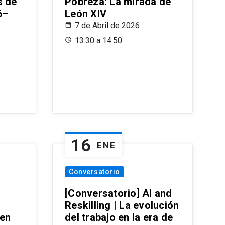
s de
Pobreza: La mirada de
6–
León XIV
7 de Abril de 2026
13:30 a 14:50
16
ENE
Conversatorio
[Conversatorio] AI and
Reskilling | La evolución
 en
del trabajo en la era de