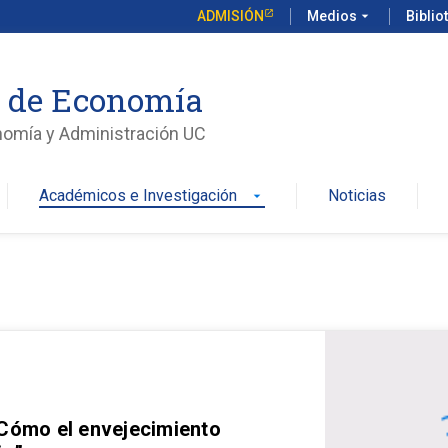
ADMISIÓN
Medios
arrow_drop_down
Biblio
o de Economía
nomía y Administración UC
Académicos e Investigación
Noticias
arrow_drop_down
 Cómo el envejecimiento