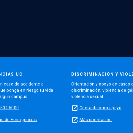
NCIAS UC
DISCRIMINACIÓN Y VIOL
n caso de accidente o
Orientación y apoyo en casos 
que ponga en riesgo tu vida
discriminación, violencia de g
 algún campus.
violencia sexual.
launch
5504 5000
Contacto para apoyo
launch
sitio de Emergencias
Más orientación