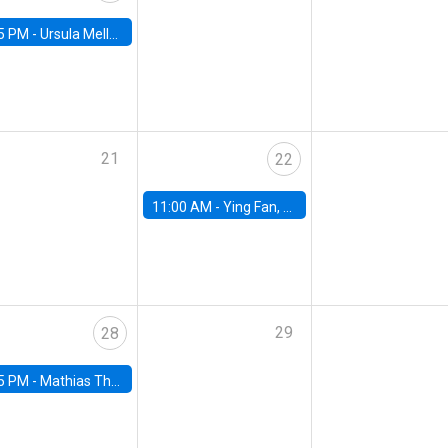
5 PM -
Ursula Mello, Insper - Institute of Education and Research
21
22
11:00 AM -
Ying Fan, University of Michigan
29
28
5 PM -
Mathias Thoenig, University of Lausanne