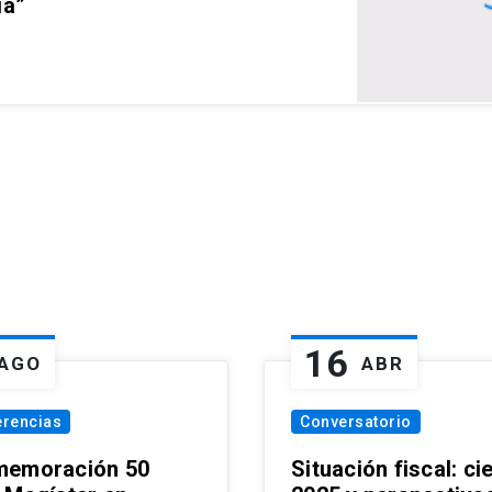
ia”
16
AGO
ABR
erencias
Conversatorio
emoración 50
Situación fiscal: ci