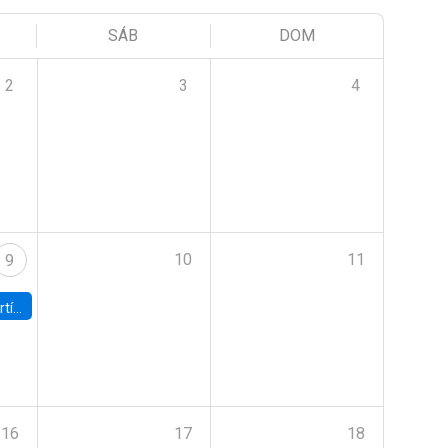
SÁB
DOM
2
3
4
10
11
9
onomía UC
16
17
18