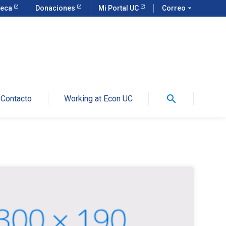
teca
Donaciones
Mi Portal UC
Correo
arrow_drop_down
search
Contacto
Working at Econ UC