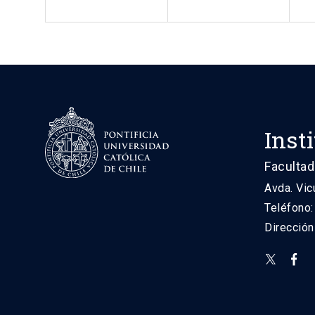
Inst
Facultad
Avda. Vic
Teléfono
Direcció