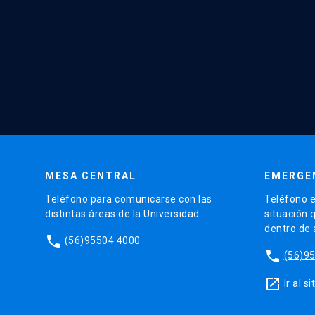
MESA CENTRAL
EMERGE
Teléfono para comunicarse con las
Teléfono e
distintas áreas de la Universidad.
situación 
dentro de
phone
(56)95504 4000
phone
(56)9
launch
Ir al 