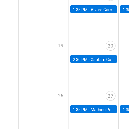
1:35 PM -
Alvaro Garcia-Marin, Universidad de Los Andes
1:3
19
20
2:30 PM -
Gautam Gowrisankaran, Columbia University
26
27
1:35 PM -
Mathieu Pedemonte, IDB
1:3