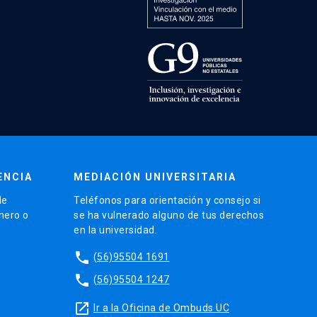
ENCIA
MEDIACIÓN UNIVERSITARIA
de
Teléfonos para orientación y consejo si
énero o
se ha vulnerado alguno de tus derechos
en la universidad.
phone
(56)95504 1691
phone
(56)95504 1247
launch
Ir a la Oficina de Ombuds UC