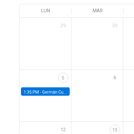
LUN
MAR
29
30
6
5
1:35 PM -
Germán Cubas, University of Houston
12
13