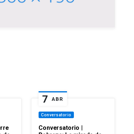
7
ABR
Conversatorio
erre
Conversatorio |