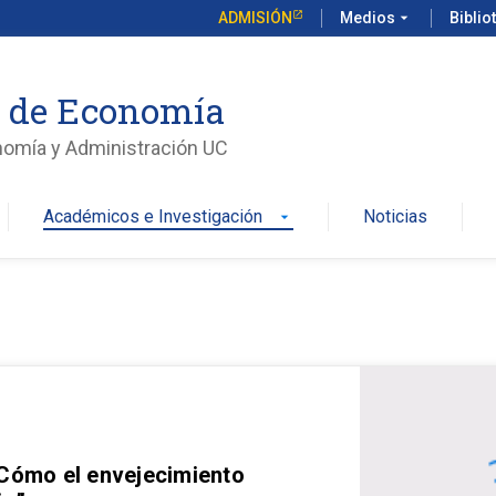
ADMISIÓN
Medios
arrow_drop_down
Biblio
o de Economía
nomía y Administración UC
Académicos e Investigación
Noticias
arrow_drop_down
 Cómo el envejecimiento