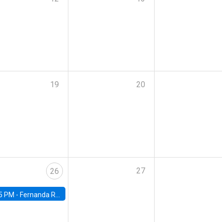
19
20
27
26
5 PM -
Fernanda Rojas Ampuero, University of Wisconsin-Madison