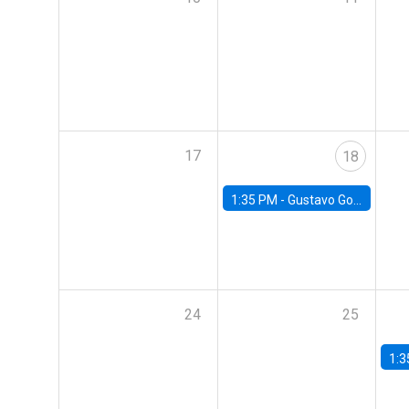
17
18
1:35 PM -
Gustavo González, Banco Central de Chile
24
25
1:3