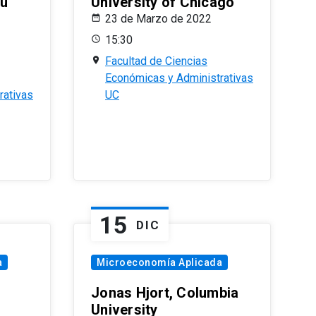
eu
University of Chicago
23 de Marzo de 2022
15:30
Facultad de Ciencias
Económicas y Administrativas
rativas
UC
15
DIC
a
Microeconomía Aplicada
Jonas Hjort, Columbia
University