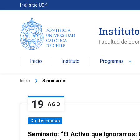
Ir al sitio UC
Institut
Facultad de Eco
Inicio
Instituto
Programas
arrow_drop_down
keyboard_arrow_right
Inicio
Seminarios
19
AGO
Conferencias
Seminario: “El Activo que Ignoramos: