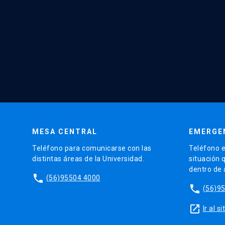
MESA CENTRAL
EMERGE
Teléfono para comunicarse con las
Teléfono e
distintas áreas de la Universidad.
situación 
dentro de
phone
(56)95504 4000
phone
(56)9
launch
Ir al 