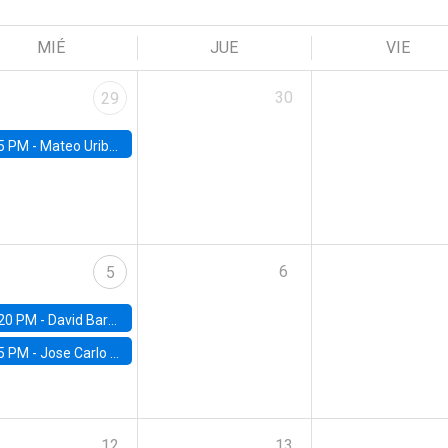
MIÉ
JUE
VIE
30
29
5 PM -
Mateo Uribe-Castro, Universidad de los Andes (Colombia)
6
5
20 PM -
David Bardey, Universidad de los Andes - CEDE
5 PM -
Jose Carlo Bermudez, UC (ME) & World Bank
12
13