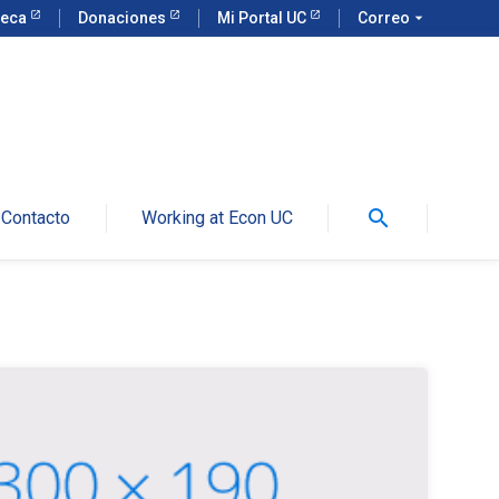
teca
Donaciones
Mi Portal UC
Correo
arrow_drop_down
search
Contacto
Working at Econ UC