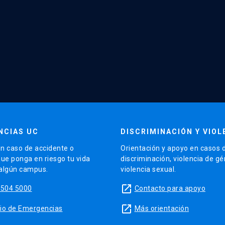
NCIAS UC
DISCRIMINACIÓN Y VIOL
n caso de accidente o
Orientación y apoyo en casos 
que ponga en riesgo tu vida
discriminación, violencia de g
 algún campus.
violencia sexual.
launch
5504 5000
Contacto para apoyo
launch
sitio de Emergencias
Más orientación