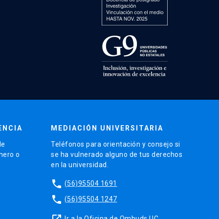
ENCIA
MEDIACIÓN UNIVERSITARIA
de
Teléfonos para orientación y consejo si
énero o
se ha vulnerado alguno de tus derechos
en la universidad.
phone
(56)95504 1691
phone
(56)95504 1247
launch
Ir a la Oficina de Ombuds UC