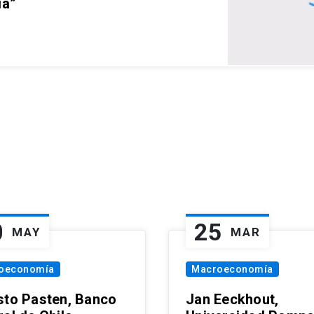
ia”
0
25
MAY
MAR
oeconomía
Macroeconomía
sto Pasten, Banco
Jan Eeckhout,