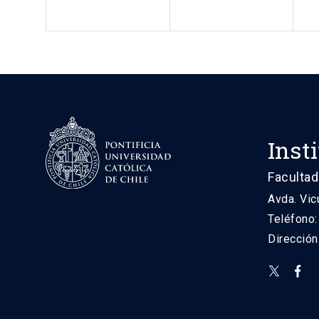
Inst
Facultad
Avda. Vic
Teléfono
Direcció