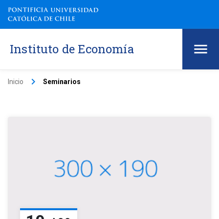
Instituto de Economía
keyboard_arrow_right
Inicio
Seminarios