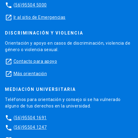
phone
(56)95504 5000
launch
Ir al sitio de Emergencias
DISCRIMINACIÓN Y VIOLENCIA
Orientación y apoyo en casos de discriminación, violencia de
género o violencia sexual.
launch
Contacto para apoyo
launch
Más orientación
MEDIACIÓN UNIVERSITARIA
Teléfonos para orientación y consejo si se ha vulnerado
alguno de tus derechos en la universidad.
phone
(56)95504 1691
phone
(56)95504 1247