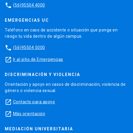
phone
(56)95504 4000
EMERGENCIAS UC
Teléfono en caso de accidente o situación que ponga en
riesgo tu vida dentro de algún campus.
phone
(56)95504 5000
launch
Ir al sitio de Emergencias
DISCRIMINACIÓN Y VIOLENCIA
Orientación y apoyo en casos de discriminación, violencia de
género o violencia sexual.
launch
Contacto para apoyo
launch
Más orientación
MEDIACIÓN UNIVERSITARIA