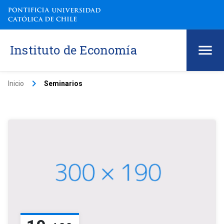
Instituto de Economía
keyboard_arrow_right
Inicio
Seminarios