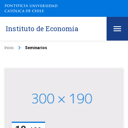
Instituto de Economía
keyboard_arrow_right
Inicio
Seminarios