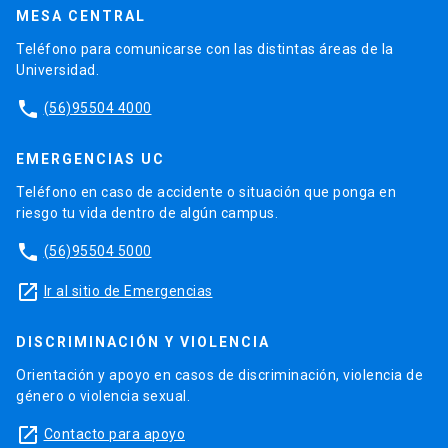
MESA CENTRAL
Teléfono para comunicarse con las distintas áreas de la
Universidad.
phone
(56)95504 4000
EMERGENCIAS UC
Teléfono en caso de accidente o situación que ponga en
riesgo tu vida dentro de algún campus.
phone
(56)95504 5000
launch
Ir al sitio de Emergencias
DISCRIMINACIÓN Y VIOLENCIA
Orientación y apoyo en casos de discriminación, violencia de
género o violencia sexual.
launch
Contacto para apoyo