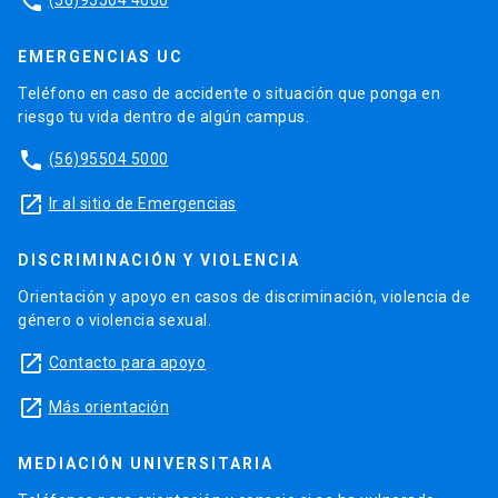
phone
EMERGENCIAS UC
Teléfono en caso de accidente o situación que ponga en
riesgo tu vida dentro de algún campus.
phone
(56)95504 5000
launch
Ir al sitio de Emergencias
DISCRIMINACIÓN Y VIOLENCIA
Orientación y apoyo en casos de discriminación, violencia de
género o violencia sexual.
launch
Contacto para apoyo
launch
Más orientación
MEDIACIÓN UNIVERSITARIA