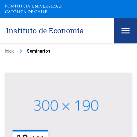
Instituto de Economía
keyboard_arrow_right
Inicio
Seminarios