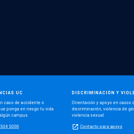
NCIAS UC
DISCRIMINACIÓN Y VIOL
n caso de accidente o
Orientación y apoyo en casos 
que ponga en riesgo tu vida
discriminación, violencia de g
 algún campus.
violencia sexual.
launch
5504 5000
Contacto para apoyo