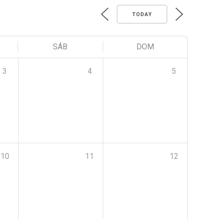
TODAY
SÁB
DOM
3
4
5
10
11
12