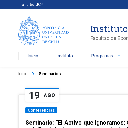
Ir al sitio UC
Institut
Facultad de Eco
Inicio
Instituto
Programas
arrow_drop_down
keyboard_arrow_right
Inicio
Seminarios
19
AGO
Conferencias
Seminario: “El Activo que Ignoramos: