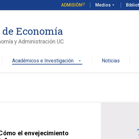
ADMISIÓN
Medios
arrow_drop_down
Biblio
o de Economía
nomía y Administración UC
Académicos e Investigación
Noticias
arrow_drop_down
 Cómo el envejecimiento