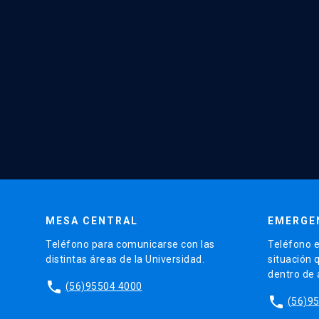
MESA CENTRAL
EMERGE
Teléfono para comunicarse con las
Teléfono e
distintas áreas de la Universidad.
situación 
dentro de
phone
(56)95504 4000
phone
(56)9