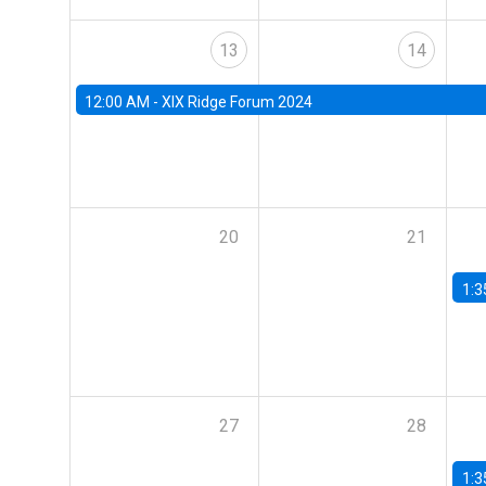
13
14
12:00 AM -
XIX Ridge Forum 2024
20
21
1:3
27
28
1:3