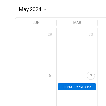
LUN
MAR
29
30
6
7
1:35 PM -
Pablo Cuba, FED Board