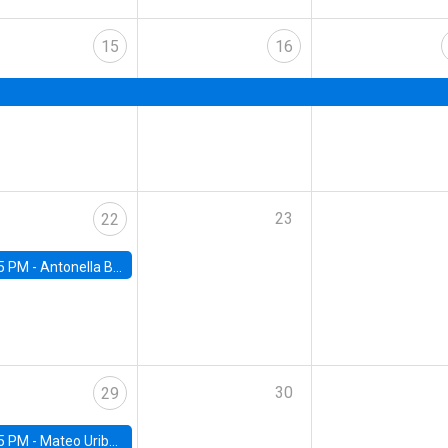
15
16
23
22
5 PM -
Antonella Bancalari, Institute for Fiscal Studies (IFS) and Research Associate at University College London (UCL)
30
29
5 PM -
Mateo Uribe-Castro, Universidad de los Andes (Colombia)