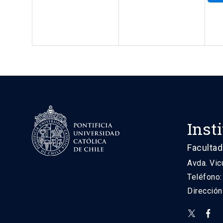
Inst
Facultad
Avda. Vic
Teléfono
Direcció