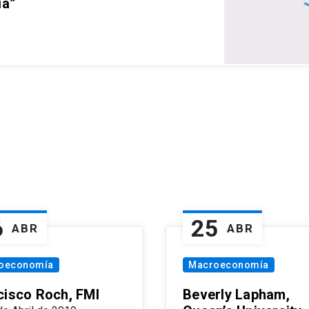
ia”
6
25
ABR
ABR
oeconomía
Macroeconomía
cisco Roch, FMI
Beverly Lapham,