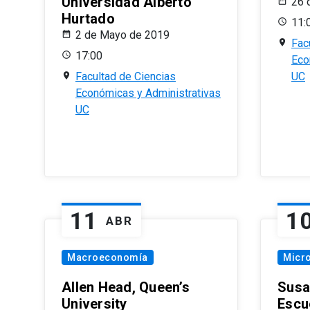
Universidad Alberto
26 
Hurtado
11:
2 de Mayo de 2019
Fac
17:00
Eco
Facultad de Ciencias
UC
Económicas y Administrativas
UC
11
1
ABR
Macroeconomía
Micr
Allen Head, Queen’s
Susa
University
Escu