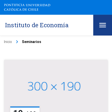
Instituto de Economía
keyboard_arrow_right
Inicio
Seminarios