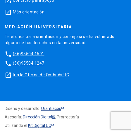
launch
Contacto para apoyo
launch
Más orientación
MEDIACIÓN UNIVERSITARIA
Teléfonos para orientación y consejo si se ha vulnerado
alguno de tus derechos en la universidad.
phone
(56)95504 1691
phone
(56)95504 1247
launch
Ir a la Oficina de Ombuds UC
Diseño y desarrollo:
Urantiacos
Asesoría:
Dirección Digital
, Prorrectoría
Utilizando el
Kit Digital UC