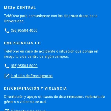
MESA CENTRAL
Teléfono para comunicarse con las distintas áreas de la
Universidad.
phone
(56)95504 4000
EMERGENCIAS UC
Teléfono en caso de accidente o situación que ponga en
riesgo tu vida dentro de algún campus.
phone
(56)95504 5000
launch
Ir al sitio de Emergencias
DISCRIMINACIÓN Y VIOLENCIA
Orientación y apoyo en casos de discriminación, violencia de
género o violencia sexual.