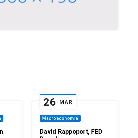
26
MAR
a
Macroeconomía
in
David Rappoport, FED