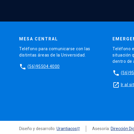
MESA CENTRAL
EMERGE
Teléfono para comunicarse con las
Teléfono e
distintas áreas de la Universidad.
situación 
dentro de
phone
(56)95504 4000
phone
(56)9
launch
Ir al 
Diseño y desarrollo:
Urantiacos
Asesoría:
Dirección Dig