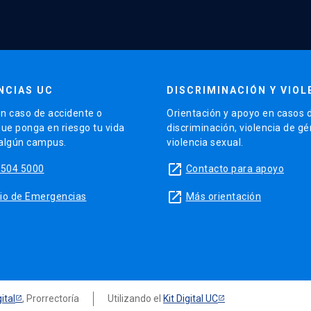
NCIAS UC
DISCRIMINACIÓN Y VIOL
n caso de accidente o
Orientación y apoyo en casos 
que ponga en riesgo tu vida
discriminación, violencia de g
 algún campus.
violencia sexual.
launch
5504 5000
Contacto para apoyo
launch
sitio de Emergencias
Más orientación
ital
, Prorrectoría
Utilizando el
Kit Digital UC