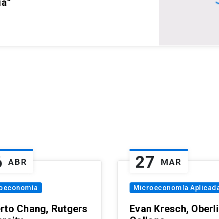
ia”
6
27
ABR
MAR
oeconomía
Microeconomía Aplicad
rto Chang, Rutgers
Evan Kresch, Oberl