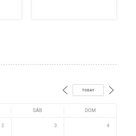
TODAY
SÁB
DOM
2
3
4