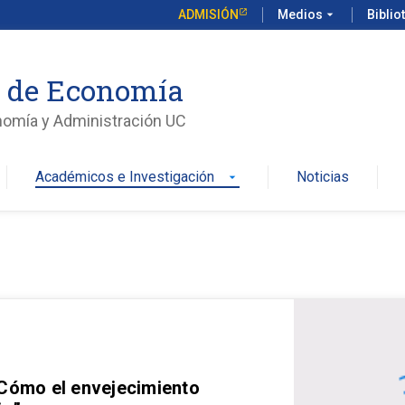
ADMISIÓN
Medios
arrow_drop_down
Biblio
o de Economía
nomía y Administración UC
Académicos e Investigación
Noticias
arrow_drop_down
 Cómo el envejecimiento