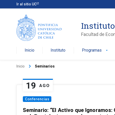
Ir al sitio UC
Institut
Facultad de Eco
Inicio
Instituto
Programas
arrow_drop_down
keyboard_arrow_right
Inicio
Seminarios
19
AGO
Conferencias
Seminario: “El Activo que Ignoramos: