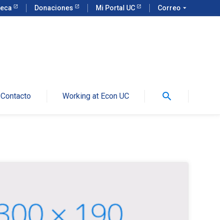
teca
Donaciones
Mi Portal UC
Correo
arrow_drop_down
search
Contacto
Working at Econ UC