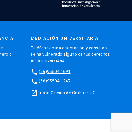
ENCIA
MEDIACIÓN UNIVERSITARIA
de
Teléfonos para orientación y consejo si
énero o
se ha vulnerado alguno de tus derechos
en la universidad.
phone
(56)95504 1691
phone
(56)95504 1247
launch
Ir a la Oficina de Ombuds UC