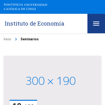
Instituto de Economía
keyboard_arrow_right
Inicio
Seminarios