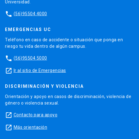
Universidad.
phone
(56)95504 4000
EMERGENCIAS UC
Teléfono en caso de accidente o situación que ponga en
riesgo tu vida dentro de algún campus.
phone
(56)95504 5000
launch
Ir al sitio de Emergencias
DISCRIMINACIÓN Y VIOLENCIA
Orientación y apoyo en casos de discriminación, violencia de
género o violencia sexual.
launch
Contacto para apoyo
launch
Más orientación