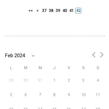
<<
<
37
38
39
40
41
42
L
M
M
J
V
S
D
29
30
31
1
2
3
4
5
6
7
8
9
10
11