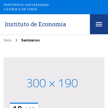
Instituto de Economía
keyboard_arrow_right
Inicio
Seminarios