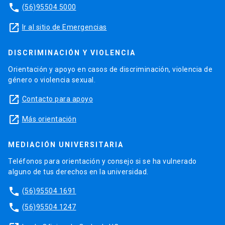
phone
(56)95504 5000
launch
Ir al sitio de Emergencias
DISCRIMINACIÓN Y VIOLENCIA
Orientación y apoyo en casos de discriminación, violencia de
género o violencia sexual.
launch
Contacto para apoyo
launch
Más orientación
MEDIACIÓN UNIVERSITARIA
Teléfonos para orientación y consejo si se ha vulnerado
alguno de tus derechos en la universidad.
phone
(56)95504 1691
phone
(56)95504 1247