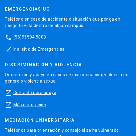
EMERGENCIAS UC
Teléfono en caso de accidente o situación que ponga en
riesgo tu vida dentro de algún campus.
phone
(56)95504 5000
launch
Ir al sitio de Emergencias
DISCRIMINACIÓN Y VIOLENCIA
Orientación y apoyo en casos de discriminación, violencia de
género o violencia sexual.
launch
Contacto para apoyo
launch
Más orientación
MEDIACIÓN UNIVERSITARIA
Teléfonos para orientación y consejo si se ha vulnerado