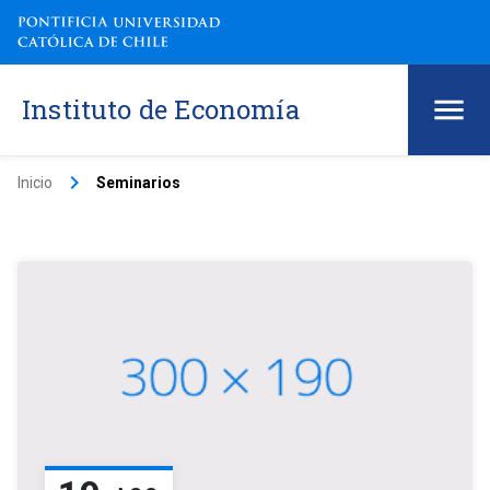
Instituto de Economía
keyboard_arrow_right
Inicio
Seminarios