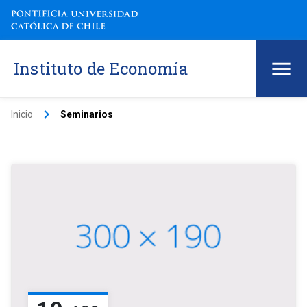
Instituto de Economía
keyboard_arrow_right
Inicio
Seminarios