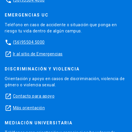
phone
EMERGENCIAS UC
Teléfono en caso de accidente o situación que ponga en
riesgo tu vida dentro de algún campus.
phone
(56)95504 5000
launch
Ir al sitio de Emergencias
DISCRIMINACIÓN Y VIOLENCIA
Orientación y apoyo en casos de discriminación, violencia de
género o violencia sexual.
launch
Contacto para apoyo
launch
Más orientación
MEDIACIÓN UNIVERSITARIA