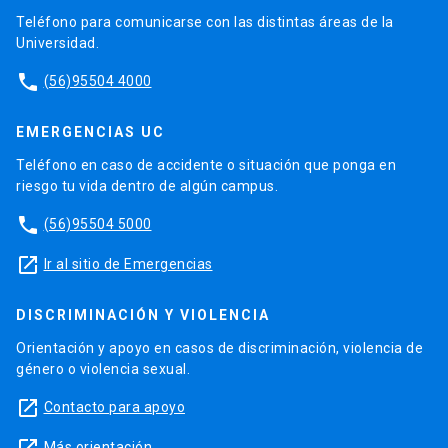
Teléfono para comunicarse con las distintas áreas de la
Universidad.
phone
(56)95504 4000
EMERGENCIAS UC
Teléfono en caso de accidente o situación que ponga en
riesgo tu vida dentro de algún campus.
phone
(56)95504 5000
launch
Ir al sitio de Emergencias
DISCRIMINACIÓN Y VIOLENCIA
Orientación y apoyo en casos de discriminación, violencia de
género o violencia sexual.
launch
Contacto para apoyo
Más orientación