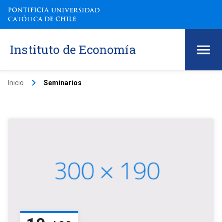
Instituto de Economía
keyboard_arrow_right
Inicio
Seminarios