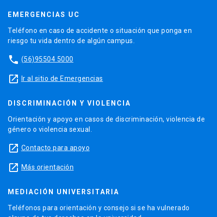
EMERGENCIAS UC
Teléfono en caso de accidente o situación que ponga en
riesgo tu vida dentro de algún campus.
phone
(56)95504 5000
launch
Ir al sitio de Emergencias
DISCRIMINACIÓN Y VIOLENCIA
Orientación y apoyo en casos de discriminación, violencia de
género o violencia sexual.
launch
Contacto para apoyo
launch
Más orientación
MEDIACIÓN UNIVERSITARIA
Teléfonos para orientación y consejo si se ha vulnerado