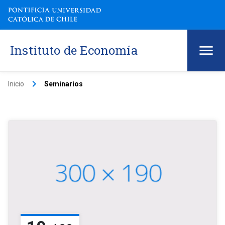
Instituto de Economía
keyboard_arrow_right
Inicio
Seminarios