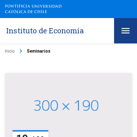
Instituto de Economía
keyboard_arrow_right
Inicio
Seminarios