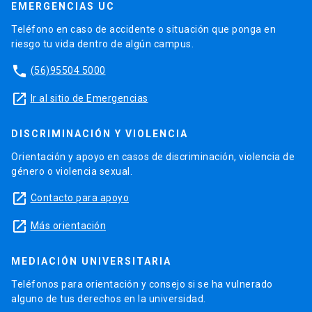
EMERGENCIAS UC
Teléfono en caso de accidente o situación que ponga en
riesgo tu vida dentro de algún campus.
phone
(56)95504 5000
launch
Ir al sitio de Emergencias
DISCRIMINACIÓN Y VIOLENCIA
Orientación y apoyo en casos de discriminación, violencia de
género o violencia sexual.
launch
Contacto para apoyo
launch
Más orientación
MEDIACIÓN UNIVERSITARIA
Teléfonos para orientación y consejo si se ha vulnerado
alguno de tus derechos en la universidad.