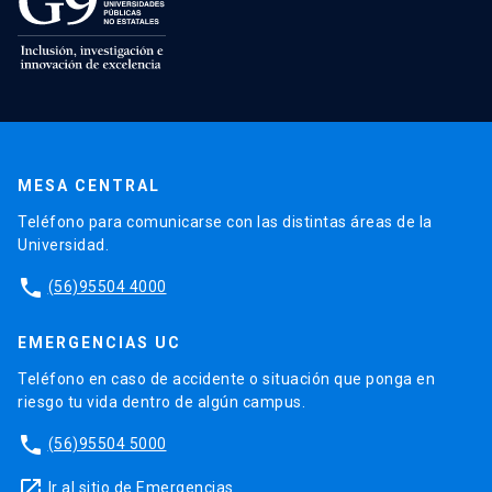
MESA CENTRAL
Teléfono para comunicarse con las distintas áreas de la
Universidad.
phone
(56)95504 4000
EMERGENCIAS UC
Teléfono en caso de accidente o situación que ponga en
riesgo tu vida dentro de algún campus.
phone
(56)95504 5000
launch
Ir al sitio de Emergencias