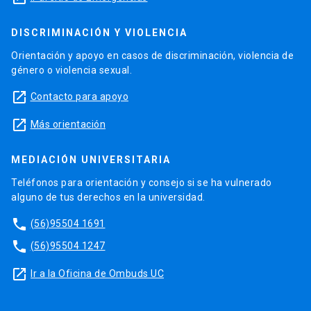
DISCRIMINACIÓN Y VIOLENCIA
Orientación y apoyo en casos de discriminación, violencia de
género o violencia sexual.
launch
Contacto para apoyo
launch
Más orientación
MEDIACIÓN UNIVERSITARIA
Teléfonos para orientación y consejo si se ha vulnerado
alguno de tus derechos en la universidad.
phone
(56)95504 1691
phone
(56)95504 1247
launch
Ir a la Oficina de Ombuds UC