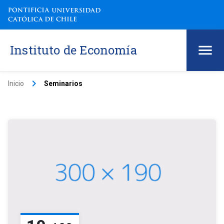
Instituto de Economía
keyboard_arrow_right
Inicio
Seminarios