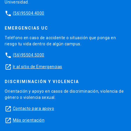
Universidad.
phone
(56)95504 4000
EMERGENCIAS UC
Teléfono en caso de accidente o situación que ponga en
riesgo tu vida dentro de algún campus.
phone
(56)95504 5000
launch
Ir al sitio de Emergencias
DISCRIMINACIÓN Y VIOLENCIA
Orientación y apoyo en casos de discriminación, violencia de
género o violencia sexual.
launch
Contacto para apoyo
launch
Más orientación