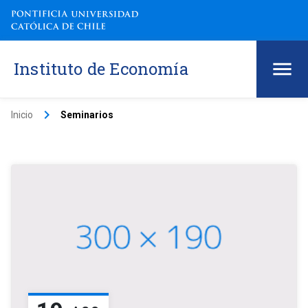
Instituto de Economía
keyboard_arrow_right
Inicio
Seminarios