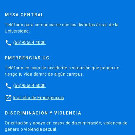
MESA CENTRAL
Teléfono para comunicarse con las distintas áreas de la
Universidad.
phone
(56)95504 4000
EMERGENCIAS UC
Teléfono en caso de accidente o situación que ponga en
riesgo tu vida dentro de algún campus.
phone
(56)95504 5000
launch
Ir al sitio de Emergencias
DISCRIMINACIÓN Y VIOLENCIA
Orientación y apoyo en casos de discriminación, violencia de
género o violencia sexual.