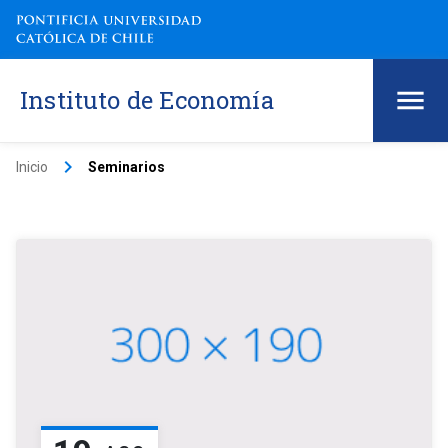
Instituto de Economía
keyboard_arrow_right
Inicio
Seminarios