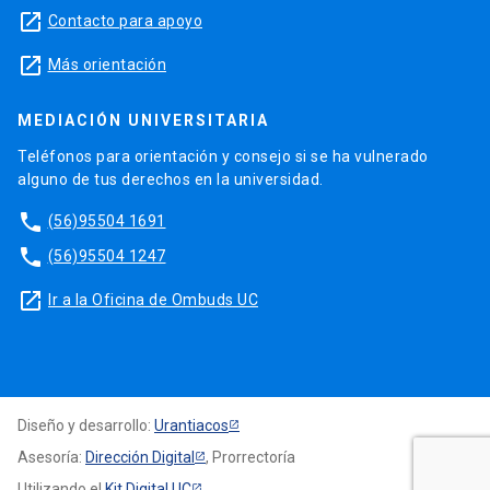
launch
Contacto para apoyo
launch
Más orientación
MEDIACIÓN UNIVERSITARIA
Teléfonos para orientación y consejo si se ha vulnerado
alguno de tus derechos en la universidad.
phone
(56)95504 1691
phone
(56)95504 1247
launch
Ir a la Oficina de Ombuds UC
Diseño y desarrollo:
Urantiacos
Asesoría:
Dirección Digital
, Prorrectoría
Utilizando el
Kit Digital UC