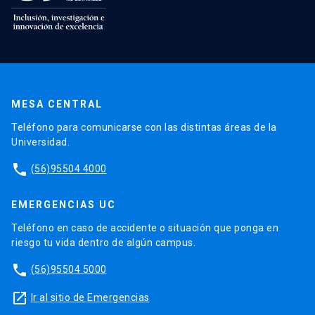
MESA CENTRAL
Teléfono para comunicarse con las distintas áreas de la
Universidad.
phone
(56)95504 4000
EMERGENCIAS UC
Teléfono en caso de accidente o situación que ponga en
riesgo tu vida dentro de algún campus.
phone
(56)95504 5000
launch
Ir al sitio de Emergencias