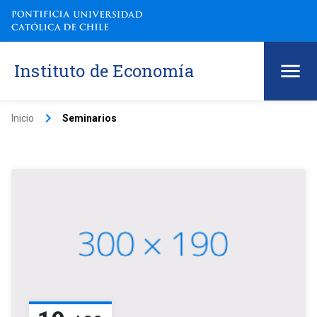
Instituto de Economía
keyboard_arrow_right
Inicio
Seminarios