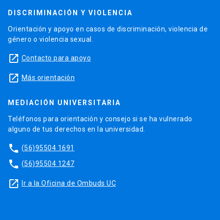
DISCRIMINACIÓN Y VIOLENCIA
Orientación y apoyo en casos de discriminación, violencia de
género o violencia sexual.
launch
Contacto para apoyo
launch
Más orientación
MEDIACIÓN UNIVERSITARIA
Teléfonos para orientación y consejo si se ha vulnerado
alguno de tus derechos en la universidad.
phone
(56)95504 1691
phone
(56)95504 1247
launch
Ir a la Oficina de Ombuds UC