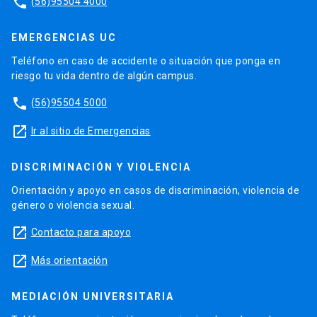
phone
(56)95504 4000
EMERGENCIAS UC
Teléfono en caso de accidente o situación que ponga en
riesgo tu vida dentro de algún campus.
phone
(56)95504 5000
launch
Ir al sitio de Emergencias
DISCRIMINACIÓN Y VIOLENCIA
Orientación y apoyo en casos de discriminación, violencia de
género o violencia sexual.
launch
Contacto para apoyo
launch
Más orientación
MEDIACIÓN UNIVERSITARIA