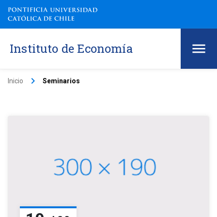
Instituto de Economía
keyboard_arrow_right
Inicio
Seminarios