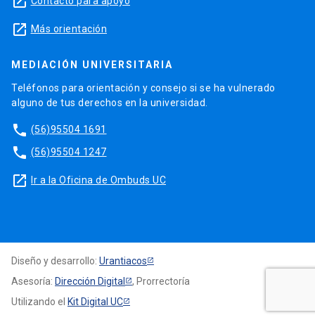
launch
Contacto para apoyo
launch
Más orientación
MEDIACIÓN UNIVERSITARIA
Teléfonos para orientación y consejo si se ha vulnerado
alguno de tus derechos en la universidad.
phone
(56)95504 1691
phone
(56)95504 1247
launch
Ir a la Oficina de Ombuds UC
Diseño y desarrollo:
Urantiacos
Asesoría:
Dirección Digital
, Prorrectoría
Utilizando el
Kit Digital UC