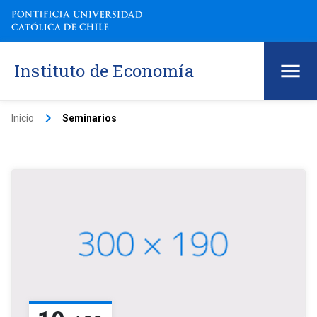
Instituto de Economía
keyboard_arrow_right
Inicio
Seminarios