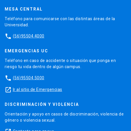
MESA CENTRAL
Teléfono para comunicarse con las distintas áreas de la
Universidad.
phone
(56)95504 4000
EMERGENCIAS UC
Teléfono en caso de accidente o situación que ponga en
riesgo tu vida dentro de algún campus.
phone
(56)95504 5000
launch
Ir al sitio de Emergencias
DISCRIMINACIÓN Y VIOLENCIA
Orientación y apoyo en casos de discriminación, violencia de
género o violencia sexual.