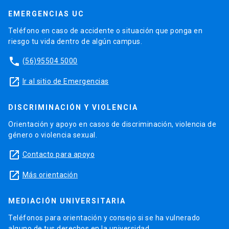
EMERGENCIAS UC
Teléfono en caso de accidente o situación que ponga en
riesgo tu vida dentro de algún campus.
phone
(56)95504 5000
launch
Ir al sitio de Emergencias
DISCRIMINACIÓN Y VIOLENCIA
Orientación y apoyo en casos de discriminación, violencia de
género o violencia sexual.
launch
Contacto para apoyo
launch
Más orientación
MEDIACIÓN UNIVERSITARIA
Teléfonos para orientación y consejo si se ha vulnerado
alguno de tus derechos en la universidad.