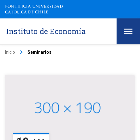
Instituto de Economía
keyboard_arrow_right
Inicio
Seminarios