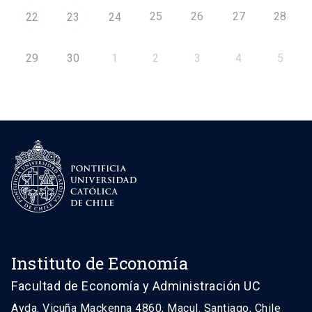
25
26
27
28
22
23
24
29
30
1
2
3
4
5
Instituto de Economía
Facultad de Economía y Administración UC
Avda. Vicuña Mackenna 4860, Macul. Santiago, Chile