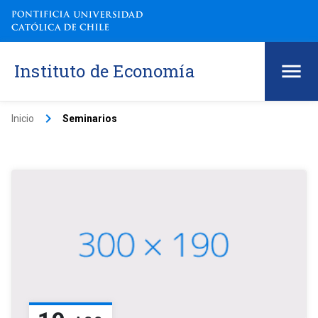
Instituto de Economía
keyboard_arrow_right
Inicio
Seminarios