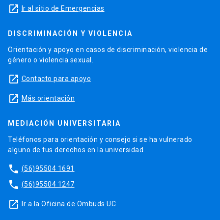
launch
Ir al sitio de Emergencias
DISCRIMINACIÓN Y VIOLENCIA
Orientación y apoyo en casos de discriminación, violencia de
género o violencia sexual.
launch
Contacto para apoyo
launch
Más orientación
MEDIACIÓN UNIVERSITARIA
Teléfonos para orientación y consejo si se ha vulnerado
alguno de tus derechos en la universidad.
phone
(56)95504 1691
phone
(56)95504 1247
launch
Ir a la Oficina de Ombuds UC