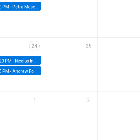
0 PM -
Petra Moser, NYU Stern
25
24
20 PM -
Nicolas Inostroza, Rotman School of Management, University of Toronto
5 PM -
Andrew Foster, Brown University
1
2