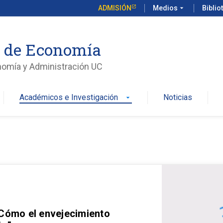
ADMISIÓN
Medios
arrow_drop_down
Biblio
o de Economía
nomía y Administración UC
Académicos e Investigación
Noticias
arrow_drop_down
 Cómo el envejecimiento