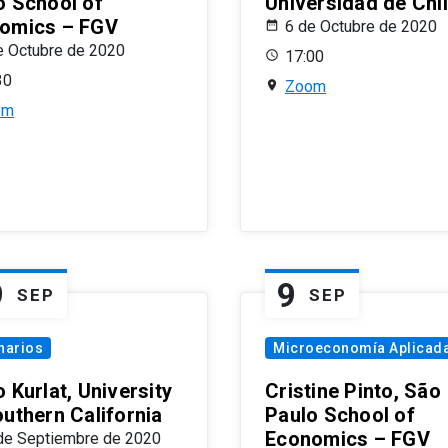
o School of
Universidad de Chi
omics – FGV
6 de Octubre de 2020
e Octubre de 2020
17:00
30
Zoom
om
9
9
SEP
SEP
narios
Microeconomía Aplicad
 Kurlat, University
Cristine Pinto, São
outhern California
Paulo School of
Economics – FGV
de Septiembre de 2020