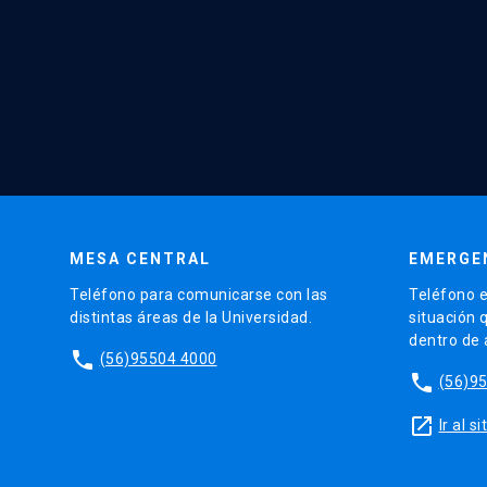
MESA CENTRAL
EMERGE
Teléfono para comunicarse con las
Teléfono e
distintas áreas de la Universidad.
situación 
dentro de
phone
(56)95504 4000
phone
(56)9
launch
Ir al 