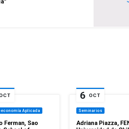
ia”
6
OCT
OCT
oeconomía Aplicada
Seminarios
o Ferman, Sao
Adriana Piazza, FE