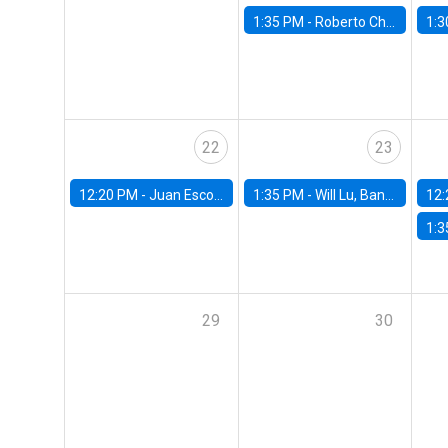
1:35 PM -
Roberto Chang, Rutgers University
1:3
22
23
12:20 PM -
Juan Escobar, Universidad de Chile
1:35 PM -
Will Lu, Banco Central de Chile
12:
1:3
29
30