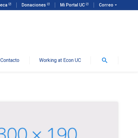
teca
Donaciones
Mi Portal UC
Correo
arrow_drop_down
search
Contacto
Working at Econ UC