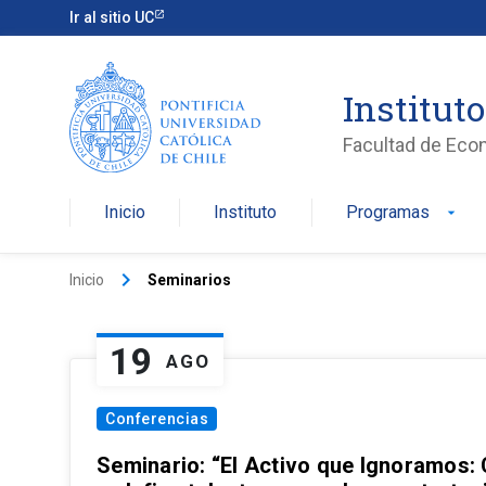
Ir al sitio UC
Institut
Facultad de Eco
Inicio
Instituto
Programas
arrow_drop_down
keyboard_arrow_right
Inicio
Seminarios
19
AGO
Conferencias
Seminario: “El Activo que Ignoramos: