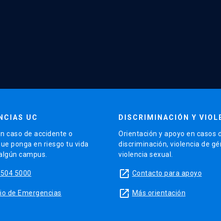
NCIAS UC
DISCRIMINACIÓN Y VIOL
n caso de accidente o
Orientación y apoyo en casos 
que ponga en riesgo tu vida
discriminación, violencia de g
 algún campus.
violencia sexual.
launch
5504 5000
Contacto para apoyo
launch
sitio de Emergencias
Más orientación