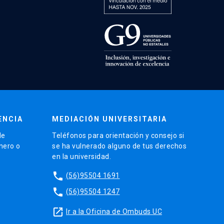
ENCIA
MEDIACIÓN UNIVERSITARIA
de
Teléfonos para orientación y consejo si
énero o
se ha vulnerado alguno de tus derechos
en la universidad.
phone
(56)95504 1691
phone
(56)95504 1247
launch
Ir a la Oficina de Ombuds UC