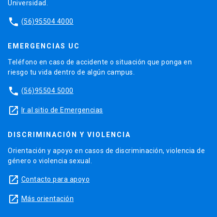
Universidad.
phone
(56)95504 4000
EMERGENCIAS UC
Teléfono en caso de accidente o situación que ponga en
riesgo tu vida dentro de algún campus.
phone
(56)95504 5000
launch
Ir al sitio de Emergencias
DISCRIMINACIÓN Y VIOLENCIA
Orientación y apoyo en casos de discriminación, violencia de
género o violencia sexual.
launch
Contacto para apoyo
launch
Más orientación