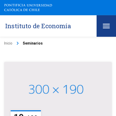
Instituto de Economía
keyboard_arrow_right
Inicio
Seminarios