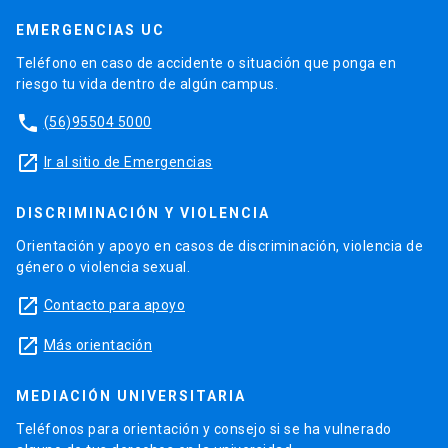
EMERGENCIAS UC
Teléfono en caso de accidente o situación que ponga en
riesgo tu vida dentro de algún campus.
phone
(56)95504 5000
launch
Ir al sitio de Emergencias
DISCRIMINACIÓN Y VIOLENCIA
Orientación y apoyo en casos de discriminación, violencia de
género o violencia sexual.
launch
Contacto para apoyo
launch
Más orientación
MEDIACIÓN UNIVERSITARIA
Teléfonos para orientación y consejo si se ha vulnerado