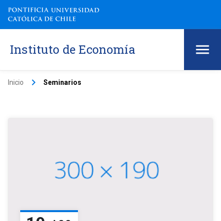
Instituto de Economía
keyboard_arrow_right
Inicio
Seminarios