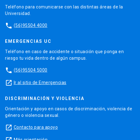
Teléfono para comunicarse con las distintas áreas de la
Universidad.
phone
(56)95504 4000
EMERGENCIAS UC
Teléfono en caso de accidente o situación que ponga en
riesgo tu vida dentro de algún campus.
phone
(56)95504 5000
launch
Ir al sitio de Emergencias
DISCRIMINACIÓN Y VIOLENCIA
Orientación y apoyo en casos de discriminación, violencia de
género o violencia sexual.
launch
Contacto para apoyo
Más orientación