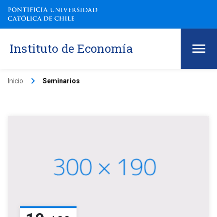
Instituto de Economía
keyboard_arrow_right
Inicio
Seminarios