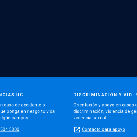
NCIAS UC
DISCRIMINACIÓN Y VIOL
n caso de accidente o
Orientación y apoyo en casos 
que ponga en riesgo tu vida
discriminación, violencia de g
 algún campus.
violencia sexual.
launch
5504 5000
Contacto para apoyo