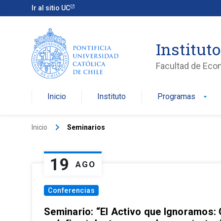
Ir al sitio UC
Institut
Facultad de Eco
Inicio
Instituto
Programas
arrow_drop_down
keyboard_arrow_right
Inicio
Seminarios
19
AGO
Conferencias
Seminario: “El Activo que Ignoramos: