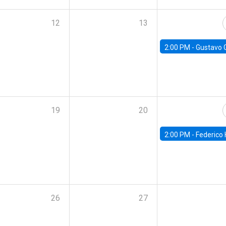
12
13
2:00 PM -
Gustavo González - Banco Central d
19
20
2:00 PM -
Federico Huneeus - Banco Central de C
26
27