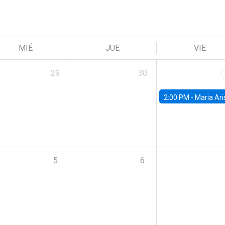
MIÉ
JUE
VIE
29
30
2:00 PM -
Maria Aristizabal-Ramirez, FED
5
6