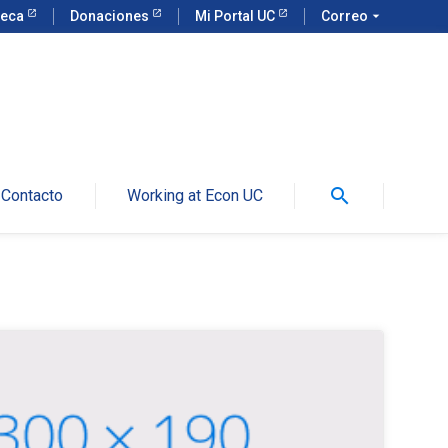
teca
Donaciones
Mi Portal UC
Correo
arrow_drop_down
search
Contacto
Working at Econ UC