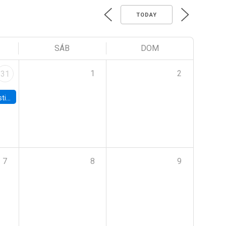
TODAY
SÁB
DOM
1
2
31
 Board
7
8
9