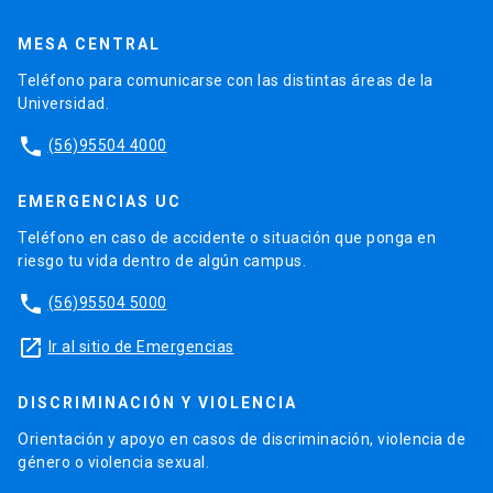
MESA CENTRAL
Teléfono para comunicarse con las distintas áreas de la
Universidad.
phone
(56)95504 4000
EMERGENCIAS UC
Teléfono en caso de accidente o situación que ponga en
riesgo tu vida dentro de algún campus.
phone
(56)95504 5000
launch
Ir al sitio de Emergencias
DISCRIMINACIÓN Y VIOLENCIA
Orientación y apoyo en casos de discriminación, violencia de
género o violencia sexual.