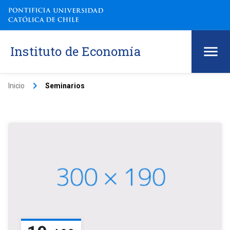
Instituto de Economía
keyboard_arrow_right
Inicio
Seminarios