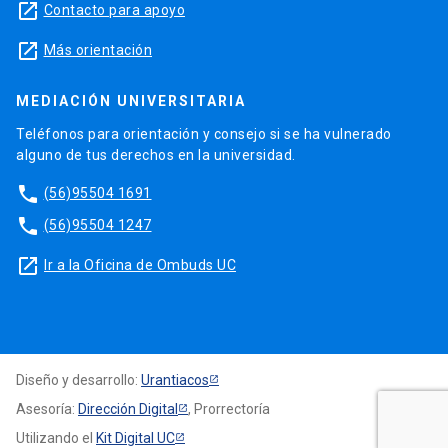
launch
Contacto para apoyo
launch
Más orientación
MEDIACIÓN UNIVERSITARIA
Teléfonos para orientación y consejo si se ha vulnerado
alguno de tus derechos en la universidad.
phone
(56)95504 1691
phone
(56)95504 1247
launch
Ir a la Oficina de Ombuds UC
Diseño y desarrollo:
Urantiacos
Asesoría:
Dirección Digital
, Prorrectoría
Utilizando el
Kit Digital UC