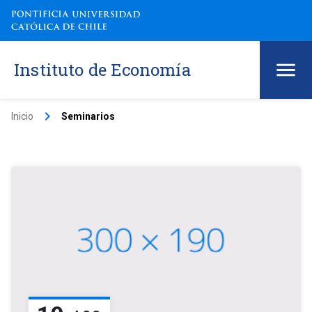
Instituto de Economía
keyboard_arrow_right
Inicio
Seminarios