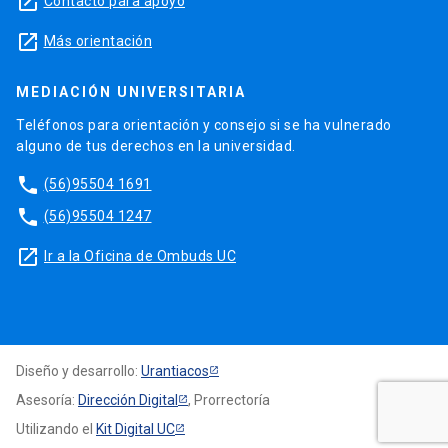
launch
Contacto para apoyo
launch
Más orientación
MEDIACIÓN UNIVERSITARIA
Teléfonos para orientación y consejo si se ha vulnerado
alguno de tus derechos en la universidad.
phone
(56)95504 1691
phone
(56)95504 1247
launch
Ir a la Oficina de Ombuds UC
Diseño y desarrollo:
Urantiacos
Asesoría:
Dirección Digital
, Prorrectoría
Utilizando el
Kit Digital UC