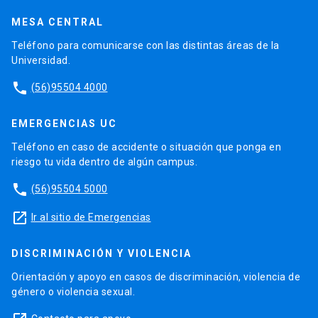
MESA CENTRAL
Teléfono para comunicarse con las distintas áreas de la
Universidad.
phone
(56)95504 4000
EMERGENCIAS UC
Teléfono en caso de accidente o situación que ponga en
riesgo tu vida dentro de algún campus.
phone
(56)95504 5000
launch
Ir al sitio de Emergencias
DISCRIMINACIÓN Y VIOLENCIA
Orientación y apoyo en casos de discriminación, violencia de
género o violencia sexual.