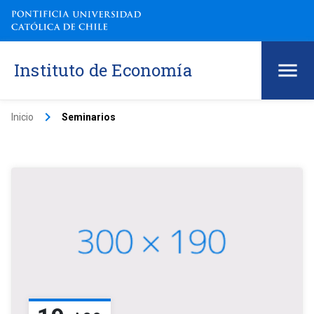
Instituto de Economía
keyboard_arrow_right
Inicio
Seminarios