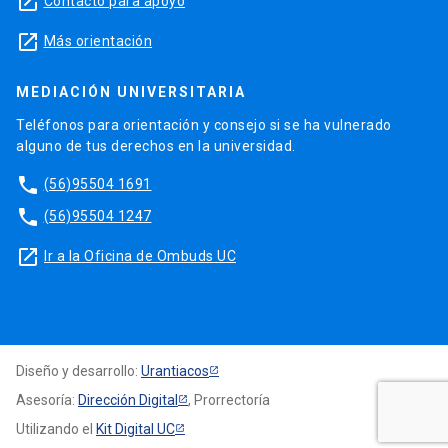
launch
Contacto para apoyo
launch
Más orientación
MEDIACIÓN UNIVERSITARIA
Teléfonos para orientación y consejo si se ha vulnerado
alguno de tus derechos en la universidad.
phone
(56)95504 1691
phone
(56)95504 1247
launch
Ir a la Oficina de Ombuds UC
Diseño y desarrollo:
Urantiacos
Asesoría:
Dirección Digital
, Prorrectoría
Utilizando el
Kit Digital UC