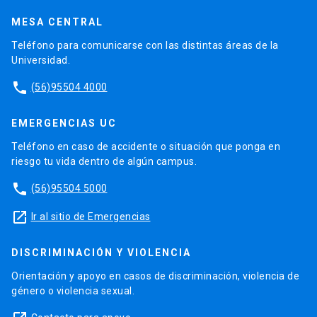
MESA CENTRAL
Teléfono para comunicarse con las distintas áreas de la
Universidad.
phone
(56)95504 4000
EMERGENCIAS UC
Teléfono en caso de accidente o situación que ponga en
riesgo tu vida dentro de algún campus.
phone
(56)95504 5000
launch
Ir al sitio de Emergencias
DISCRIMINACIÓN Y VIOLENCIA
Orientación y apoyo en casos de discriminación, violencia de
género o violencia sexual.