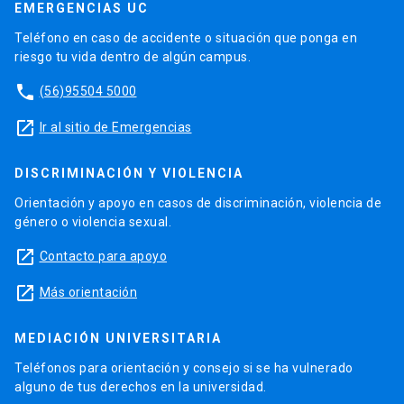
EMERGENCIAS UC
Teléfono en caso de accidente o situación que ponga en
riesgo tu vida dentro de algún campus.
phone
(56)95504 5000
launch
Ir al sitio de Emergencias
DISCRIMINACIÓN Y VIOLENCIA
Orientación y apoyo en casos de discriminación, violencia de
género o violencia sexual.
launch
Contacto para apoyo
launch
Más orientación
MEDIACIÓN UNIVERSITARIA
Teléfonos para orientación y consejo si se ha vulnerado
alguno de tus derechos en la universidad.