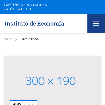
Instituto de Economía
keyboard_arrow_right
Inicio
Seminarios