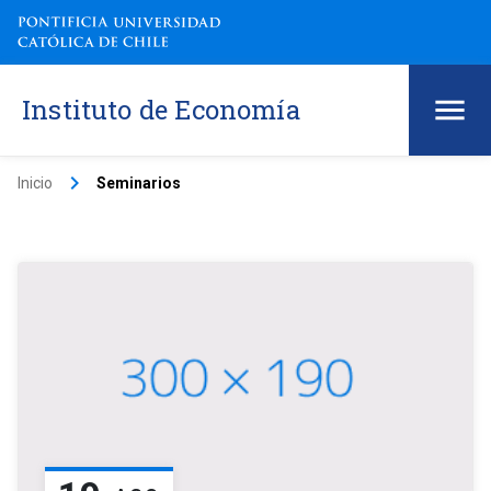
Instituto de Economía
keyboard_arrow_right
Inicio
Seminarios