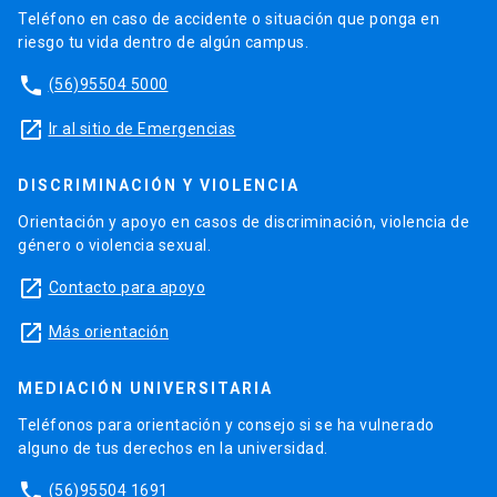
Teléfono en caso de accidente o situación que ponga en
riesgo tu vida dentro de algún campus.
phone
(56)95504 5000
launch
Ir al sitio de Emergencias
DISCRIMINACIÓN Y VIOLENCIA
Orientación y apoyo en casos de discriminación, violencia de
género o violencia sexual.
launch
Contacto para apoyo
launch
Más orientación
MEDIACIÓN UNIVERSITARIA
Teléfonos para orientación y consejo si se ha vulnerado
alguno de tus derechos en la universidad.
phone
(56)95504 1691