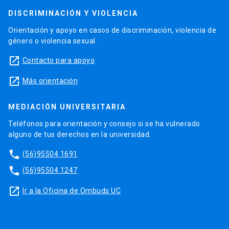
DISCRIMINACIÓN Y VIOLENCIA
Orientación y apoyo en casos de discriminación, violencia de
género o violencia sexual.
launch
Contacto para apoyo
launch
Más orientación
MEDIACIÓN UNIVERSITARIA
Teléfonos para orientación y consejo si se ha vulnerado
alguno de tus derechos en la universidad.
phone
(56)95504 1691
phone
(56)95504 1247
launch
Ir a la Oficina de Ombuds UC