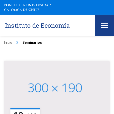
Instituto de Economía
keyboard_arrow_right
Inicio
Seminarios