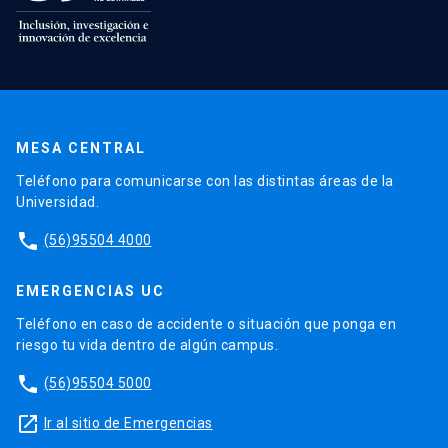
MESA CENTRAL
Teléfono para comunicarse con las distintas áreas de la
Universidad.
phone
(56)95504 4000
EMERGENCIAS UC
Teléfono en caso de accidente o situación que ponga en
riesgo tu vida dentro de algún campus.
phone
(56)95504 5000
launch
Ir al sitio de Emergencias