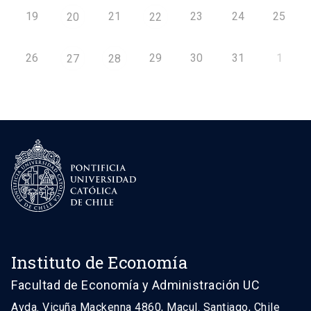
19
21
23
24
25
20
22
26
29
30
31
1
27
28
Instituto de Economía
Facultad de Economía y Administración UC
Avda. Vicuña Mackenna 4860, Macul. Santiago, Chile