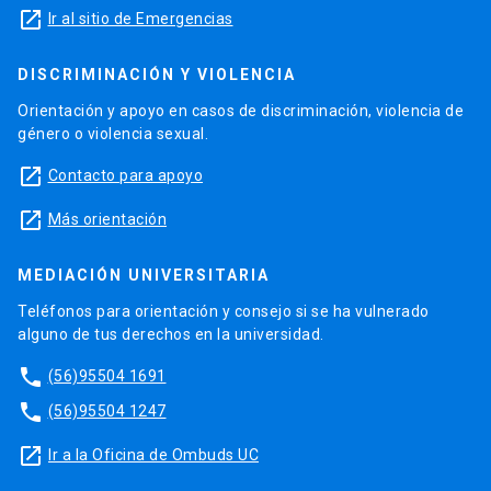
launch
Ir al sitio de Emergencias
DISCRIMINACIÓN Y VIOLENCIA
Orientación y apoyo en casos de discriminación, violencia de
género o violencia sexual.
launch
Contacto para apoyo
launch
Más orientación
MEDIACIÓN UNIVERSITARIA
Teléfonos para orientación y consejo si se ha vulnerado
alguno de tus derechos en la universidad.
phone
(56)95504 1691
phone
(56)95504 1247
launch
Ir a la Oficina de Ombuds UC