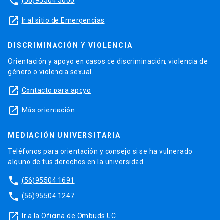
phone
(56)95504 5000
launch
Ir al sitio de Emergencias
DISCRIMINACIÓN Y VIOLENCIA
Orientación y apoyo en casos de discriminación, violencia de
género o violencia sexual.
launch
Contacto para apoyo
launch
Más orientación
MEDIACIÓN UNIVERSITARIA
Teléfonos para orientación y consejo si se ha vulnerado
alguno de tus derechos en la universidad.
phone
(56)95504 1691
phone
(56)95504 1247
launch
Ir a la Oficina de Ombuds UC