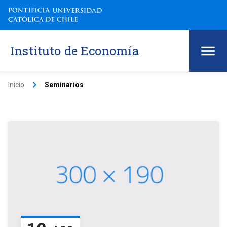
Instituto de Economía
keyboard_arrow_right
Inicio
Seminarios