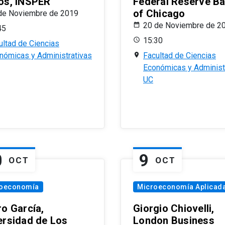
os, INSPER
Federal Reserve B
of Chicago
de Noviembre de 2019
20 de Noviembre de 2
45
15:30
ultad de Ciencias
nómicas y Administrativas
Facultad de Ciencias
Económicas y Administ
UC
0
9
OCT
OCT
oeconomía
Microeconomía Aplicad
ro García,
Giorgio Chiovelli,
ersidad de Los
London Business