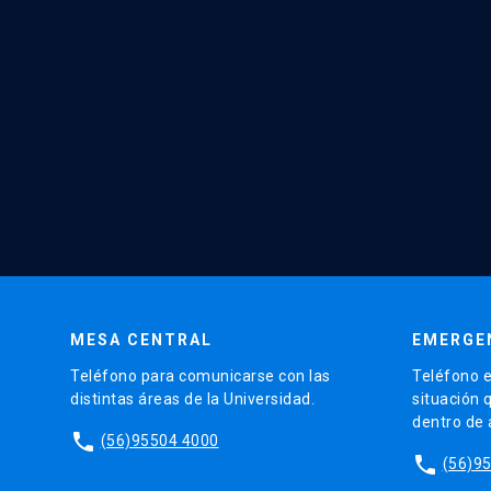
MESA CENTRAL
EMERGE
Teléfono para comunicarse con las
Teléfono e
distintas áreas de la Universidad.
situación 
dentro de
phone
(56)95504 4000
phone
(56)9