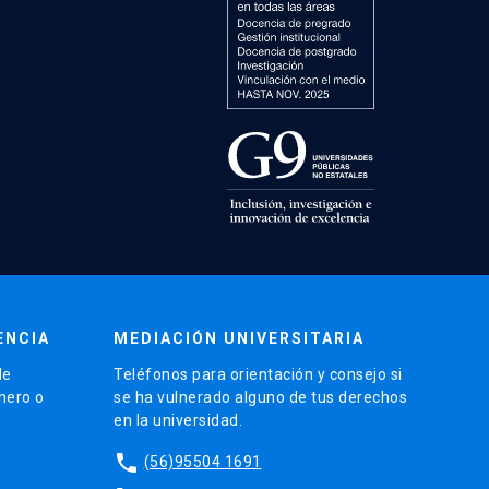
ENCIA
MEDIACIÓN UNIVERSITARIA
de
Teléfonos para orientación y consejo si
énero o
se ha vulnerado alguno de tus derechos
en la universidad.
phone
(56)95504 1691