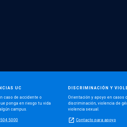
NCIAS UC
DISCRIMINACIÓN Y VIOL
n caso de accidente o
Orientación y apoyo en casos 
que ponga en riesgo tu vida
discriminación, violencia de g
 algún campus.
violencia sexual.
launch
5504 5000
Contacto para apoyo