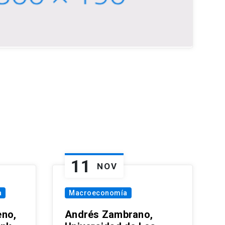
11
NOV
a
Macroeconomía
eno,
Andrés Zambrano,