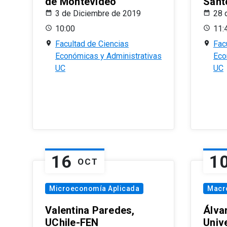
de Montevideo
Sant
3 de Diciembre de 2019
28 
10:00
11:
Facultad de Ciencias
Fac
Económicas y Administrativas
Eco
UC
UC
16
1
OCT
Microeconomía Aplicada
Macr
Valentina Paredes,
Álva
UChile-FEN
Univ