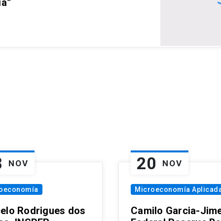
ia”
8
20
NOV
NOV
oeconomía
Microeconomía Aplicad
elo Rodrigues dos
Camilo Garcia-Jim