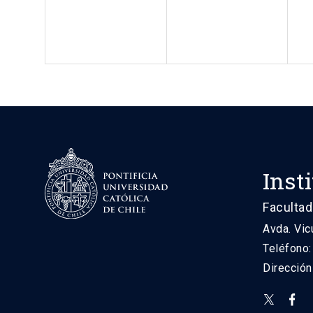
Inst
Facultad
Avda. Vic
Teléfono
Direcció