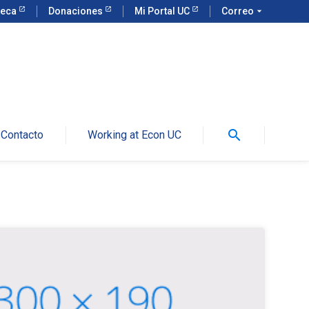
teca
Donaciones
Mi Portal UC
Correo
arrow_drop_down
search
Contacto
Working at Econ UC