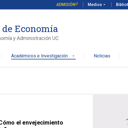
ADMISIÓN
Medios
arrow_drop_down
Biblio
o de Economía
nomía y Administración UC
Académicos e Investigación
Noticias
arrow_drop_down
 Cómo el envejecimiento