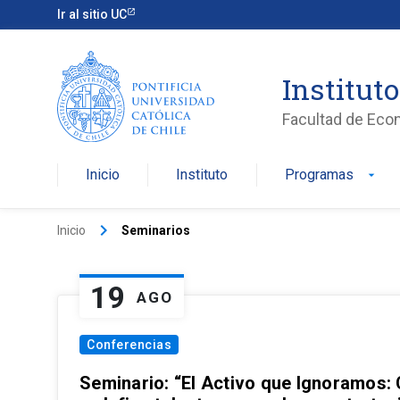
Ir al sitio UC
Institut
Facultad de Eco
Inicio
Instituto
Programas
arrow_drop_down
keyboard_arrow_right
Inicio
Seminarios
19
AGO
Conferencias
Seminario: “El Activo que Ignoramos: