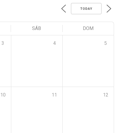
TODAY
SÁB
DOM
3
4
5
10
11
12