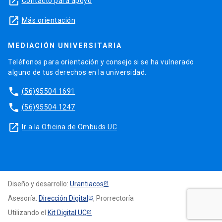
launch
Contacto para apoyo
launch
Más orientación
MEDIACIÓN UNIVERSITARIA
Teléfonos para orientación y consejo si se ha vulnerado
alguno de tus derechos en la universidad.
phone
(56)95504 1691
phone
(56)95504 1247
launch
Ir a la Oficina de Ombuds UC
Diseño y desarrollo:
Urantiacos
Asesoría:
Dirección Digital
, Prorrectoría
Utilizando el
Kit Digital UC