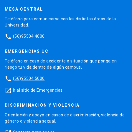
MESA CENTRAL
Teléfono para comunicarse con las distintas áreas de la
Universidad.
phone
(56)95504 4000
EMERGENCIAS UC
Teléfono en caso de accidente o situación que ponga en
riesgo tu vida dentro de algún campus.
phone
(56)95504 5000
launch
Ir al sitio de Emergencias
DISCRIMINACIÓN Y VIOLENCIA
Orientación y apoyo en casos de discriminación, violencia de
género o violencia sexual.