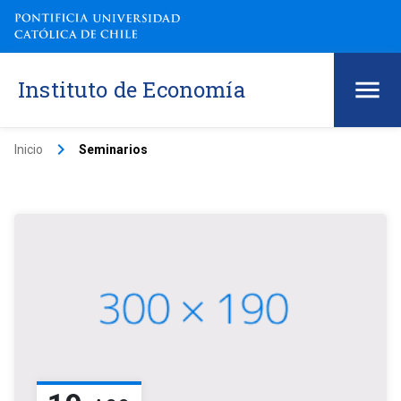
Instituto de Economía
keyboard_arrow_right
Inicio
Seminarios