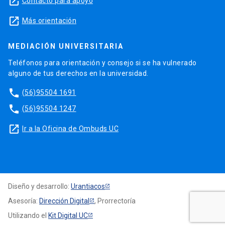
launch
Contacto para apoyo
launch
Más orientación
MEDIACIÓN UNIVERSITARIA
Teléfonos para orientación y consejo si se ha vulnerado
alguno de tus derechos en la universidad.
phone
(56)95504 1691
phone
(56)95504 1247
launch
Ir a la Oficina de Ombuds UC
Diseño y desarrollo:
Urantiacos
Asesoría:
Dirección Digital
, Prorrectoría
Utilizando el
Kit Digital UC