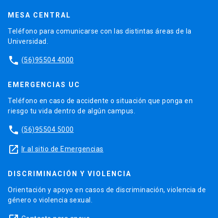
MESA CENTRAL
Teléfono para comunicarse con las distintas áreas de la
Universidad.
phone
(56)95504 4000
EMERGENCIAS UC
Teléfono en caso de accidente o situación que ponga en
riesgo tu vida dentro de algún campus.
phone
(56)95504 5000
launch
Ir al sitio de Emergencias
DISCRIMINACIÓN Y VIOLENCIA
Orientación y apoyo en casos de discriminación, violencia de
género o violencia sexual.