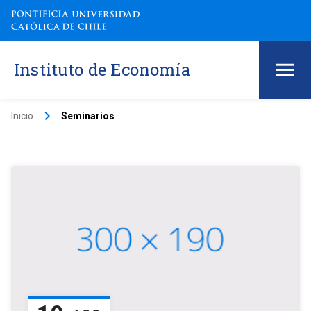
Instituto de Economía
keyboard_arrow_right
Inicio
Seminarios