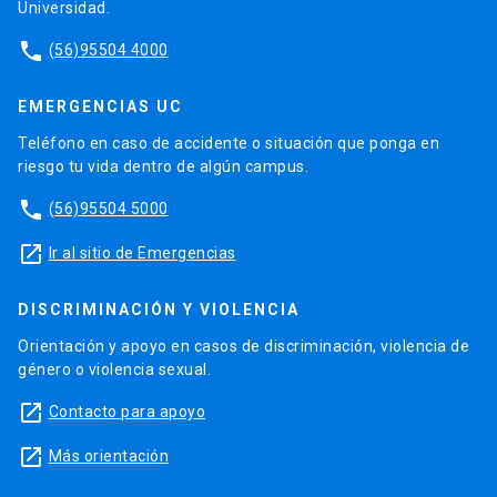
Universidad.
phone
(56)95504 4000
EMERGENCIAS UC
Teléfono en caso de accidente o situación que ponga en
riesgo tu vida dentro de algún campus.
phone
(56)95504 5000
launch
Ir al sitio de Emergencias
DISCRIMINACIÓN Y VIOLENCIA
Orientación y apoyo en casos de discriminación, violencia de
género o violencia sexual.
launch
Contacto para apoyo
launch
Más orientación