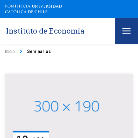
Instituto de Economía
keyboard_arrow_right
Inicio
Seminarios