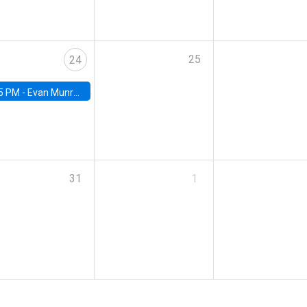
25
24
5 PM -
Evan Munro, Neyman Visiting Assistant Professor in the Department of Statistics at UC Berkeley
31
1