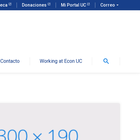
teca
Donaciones
Mi Portal UC
Correo
arrow_drop_down
search
Contacto
Working at Econ UC