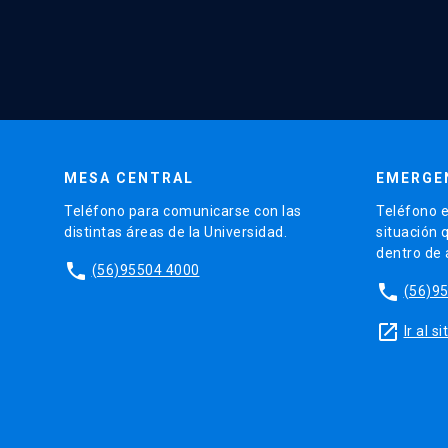
MESA CENTRAL
EMERGE
Teléfono para comunicarse con las
Teléfono e
distintas áreas de la Universidad.
situación 
dentro de
phone
(56)95504 4000
phone
(56)9
launch
Ir al 