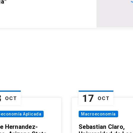
ia”
8
17
OCT
OCT
oeconomía Aplicada
Macroeconomía
e Hernandez-
Sebastian Claro,