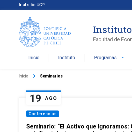
Ir al sitio UC
Institut
Facultad de Eco
Inicio
Instituto
Programas
arrow_drop_down
keyboard_arrow_right
Inicio
Seminarios
19
AGO
Conferencias
Seminario: “El Activo que Ignoramos: