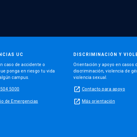
NCIAS UC
DISCRIMINACIÓN Y VIOL
n caso de accidente o
Orientación y apoyo en casos 
que ponga en riesgo tu vida
discriminación, violencia de g
 algún campus.
violencia sexual.
launch
5504 5000
Contacto para apoyo
launch
sitio de Emergencias
Más orientación