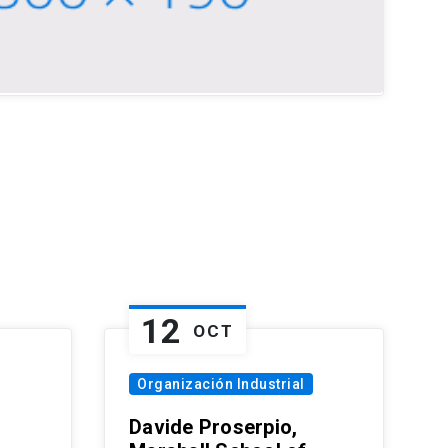
12
OCT
Organización Industrial
Davide Proserpio,