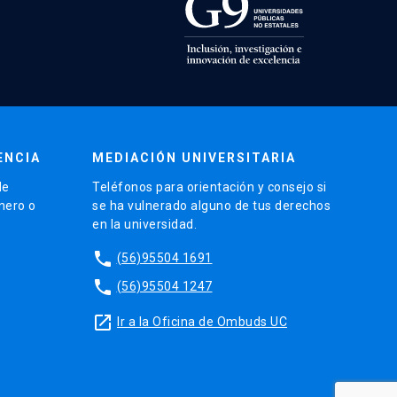
ENCIA
MEDIACIÓN UNIVERSITARIA
de
Teléfonos para orientación y consejo si
énero o
se ha vulnerado alguno de tus derechos
en la universidad.
phone
(56)95504 1691
phone
(56)95504 1247
launch
Ir a la Oficina de Ombuds UC