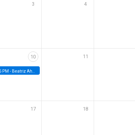
3
4
11
10
5 PM -
Beatriz Ahumada, PhD candidate, Universidad de Pittsburgh
17
18