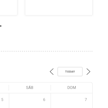
>
TODAY
SÁB
DOM
5
6
7