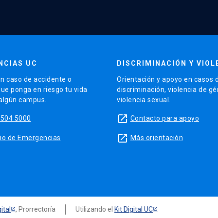
NCIAS UC
DISCRIMINACIÓN Y VIOL
n caso de accidente o
Orientación y apoyo en casos 
que ponga en riesgo tu vida
discriminación, violencia de g
 algún campus.
violencia sexual.
launch
5504 5000
Contacto para apoyo
launch
sitio de Emergencias
Más orientación
ital
, Prorrectoría
Utilizando el
Kit Digital UC