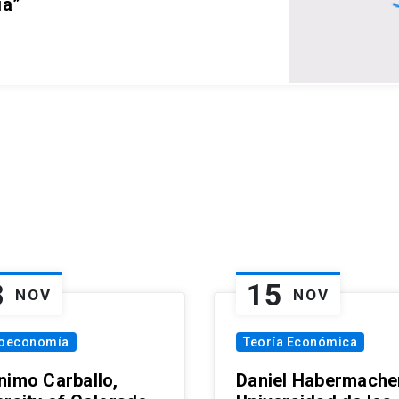
ia”
8
15
NOV
NOV
oeconomía
Teoría Económica
nimo Carballo,
Daniel Habermacher