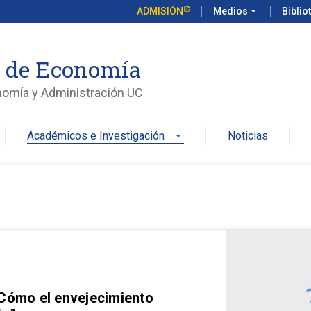
ADMISIÓN
Medios
arrow_drop_down
Biblio
o de Economía
nomía y Administración UC
Académicos e Investigación
Noticias
arrow_drop_down
 Cómo el envejecimiento