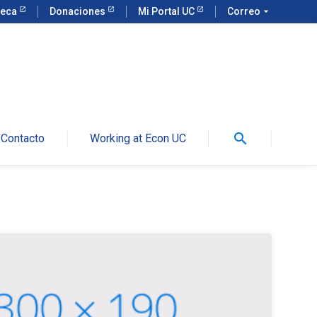
teca
Donaciones
Mi Portal UC
Correo
arrow_drop_down
search
Contacto
Working at Econ UC