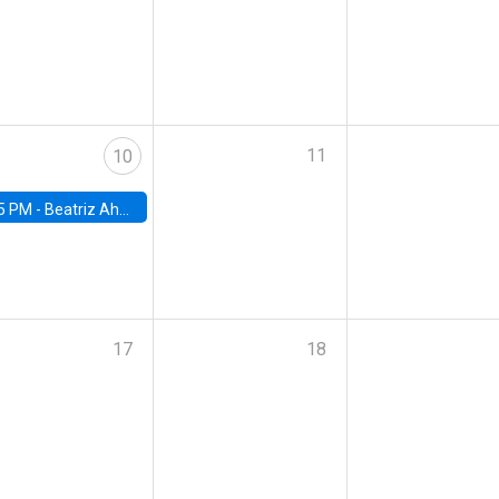
11
10
5 PM -
Beatriz Ahumada, PhD candidate, Universidad de Pittsburgh
17
18