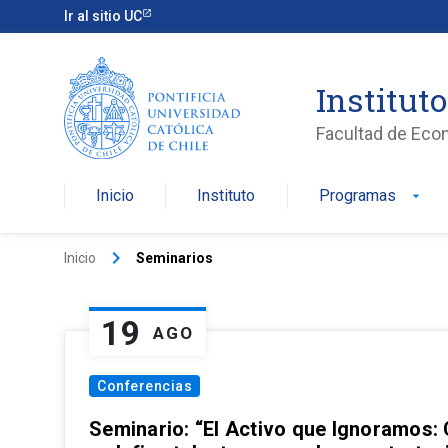
Ir al sitio UC
Institut
Facultad de Eco
Inicio
Instituto
Programas
arrow_drop_down
keyboard_arrow_right
Inicio
Seminarios
19
AGO
Conferencias
Seminario: “El Activo que Ignoramos: