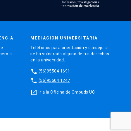
ENCIA
MEDIACIÓN UNIVERSITARIA
de
Teléfonos para orientación y consejo si
énero o
se ha vulnerado alguno de tus derechos
en la universidad.
phone
(56)95504 1691
phone
(56)95504 1247
launch
Ir a la Oficina de Ombuds UC