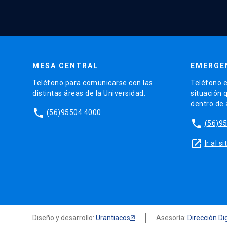
MESA CENTRAL
EMERGE
Teléfono para comunicarse con las
Teléfono e
distintas áreas de la Universidad.
situación 
dentro de
phone
(56)95504 4000
phone
(56)9
launch
Ir al 
Diseño y desarrollo:
Urantiacos
Asesoría:
Dirección Dig