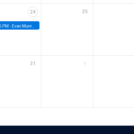
25
24
5 PM -
Evan Munro, Neyman Visiting Assistant Professor in the Department of Statistics at UC Berkeley
31
1