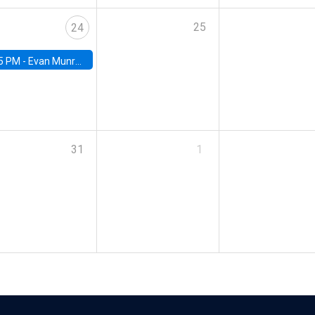
25
24
5 PM -
Evan Munro, Neyman Visiting Assistant Professor in the Department of Statistics at UC Berkeley
31
1