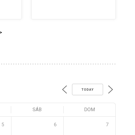
>
TODAY
SÁB
DOM
5
6
7