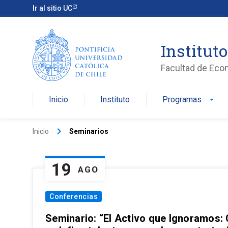
Ir al sitio UC
Institut
Facultad de Eco
Inicio
Instituto
Programas
arrow_drop_down
keyboard_arrow_right
Inicio
Seminarios
19
AGO
Conferencias
Seminario: “El Activo que Ignoramos: