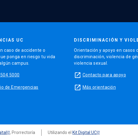
NCIAS UC
DISCRIMINACIÓN Y VIOL
n caso de accidente o
Orientación y apoyo en casos 
que ponga en riesgo tu vida
discriminación, violencia de g
 algún campus.
violencia sexual.
launch
5504 5000
Contacto para apoyo
launch
sitio de Emergencias
Más orientación
ital
, Prorrectoría
Utilizando el
Kit Digital UC