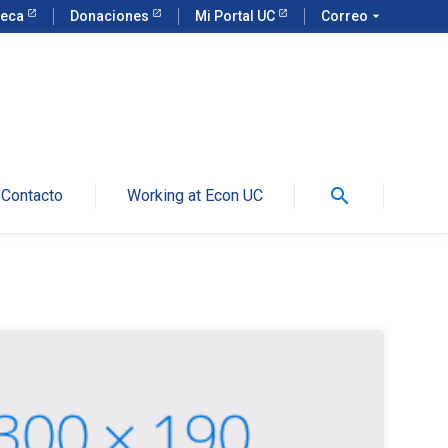
teca
Donaciones
Mi Portal UC
Correo
arrow_drop_down
search
Contacto
Working at Econ UC