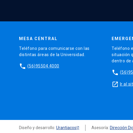
MESA CENTRAL
EMERGE
Teléfono para comunicarse con las
Teléfono e
distintas áreas de la Universidad.
situación 
dentro de
phone
(56)95504 4000
phone
(56)9
launch
Ir al 
Diseño y desarrollo:
Urantiacos
Asesoría:
Dirección Dig