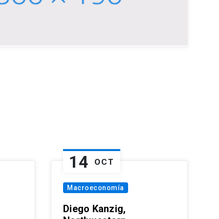
14
OCT
Macroeconomía
Diego Kanzig,