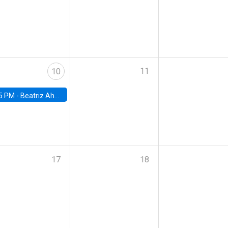
11
10
5 PM -
Beatriz Ahumada, PhD candidate, Universidad de Pittsburgh
17
18