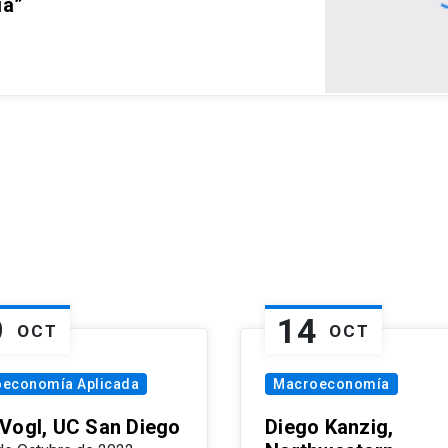
ia”
9
14
OCT
OCT
oeconomía Aplicada
Macroeconomía
Vogl, UC San Diego
Diego Kanzig,