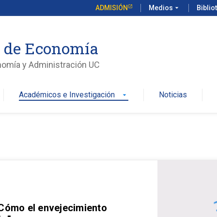
ADMISIÓN
Medios
arrow_drop_down
Biblio
o de Economía
nomía y Administración UC
Académicos e Investigación
Noticias
arrow_drop_down
 Cómo el envejecimiento