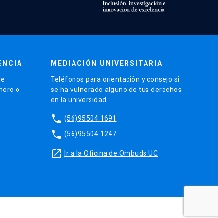
ENCIA
MEDIACIÓN UNIVERSITARIA
de
Teléfonos para orientación y consejo si
énero o
se ha vulnerado alguno de tus derechos
en la universidad.
phone
(56)95504 1691
phone
(56)95504 1247
launch
Ir a la Oficina de Ombuds UC