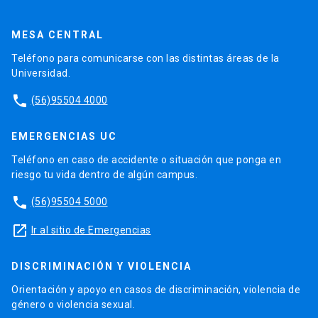
MESA CENTRAL
Teléfono para comunicarse con las distintas áreas de la
Universidad.
phone
(56)95504 4000
EMERGENCIAS UC
Teléfono en caso de accidente o situación que ponga en
riesgo tu vida dentro de algún campus.
phone
(56)95504 5000
launch
Ir al sitio de Emergencias
DISCRIMINACIÓN Y VIOLENCIA
Orientación y apoyo en casos de discriminación, violencia de
género o violencia sexual.