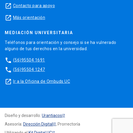
launch
Contacto para apoyo
launch
Más orientación
MEDIACIÓN UNIVERSITARIA
Teléfonos para orientación y consejo si se ha vulnerado
alguno de tus derechos en la universidad.
phone
(56)95504 1691
phone
(56)95504 1247
launch
Ir a la Oficina de Ombuds UC
Diseño y desarrollo:
Urantiacos
Asesoría:
Dirección Digital
, Prorrectoría
Utilizando el
Kit Digital UC