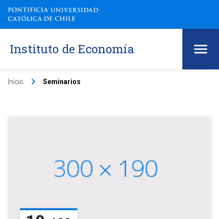
Instituto de Economía
keyboard_arrow_right
Inicio
Seminarios