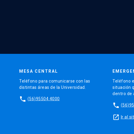
MESA CENTRAL
EMERGE
Teléfono para comunicarse con las
Teléfono e
distintas áreas de la Universidad.
situación 
dentro de
phone
(56)95504 4000
phone
(56)9
launch
Ir al 