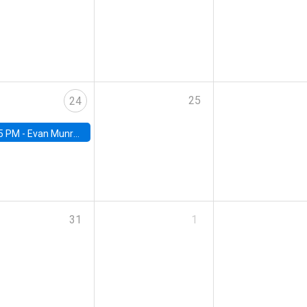
25
24
5 PM -
Evan Munro, Neyman Visiting Assistant Professor in the Department of Statistics at UC Berkeley
31
1