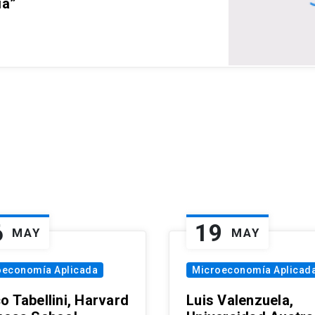
ia”
6
19
MAY
MAY
oeconomía Aplicada
Microeconomía Aplicad
o Tabellini, Harvard
Luis Valenzuela,