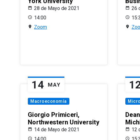
York University
Busi
28 de Mayo de 2021
26 
14:00
15:
Zoom
Zo
14
1
MAY
Macroeconomía
Micr
Giorgio Primiceri,
Dean
Northwestern University
Mich
14 de Mayo de 2021
12 
14:00
15: