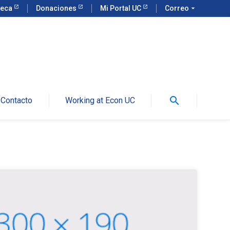
teca
Donaciones
Mi Portal UC
Correo
arrow_drop_down
search
Contacto
Working at Econ UC