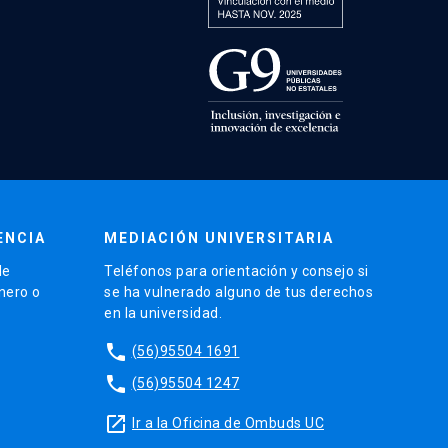
ENCIA
MEDIACIÓN UNIVERSITARIA
de
Teléfonos para orientación y consejo si
énero o
se ha vulnerado alguno de tus derechos
en la universidad.
phone
(56)95504 1691
phone
(56)95504 1247
launch
Ir a la Oficina de Ombuds UC