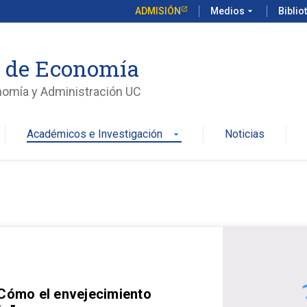
ADMISIÓN
Medios
arrow_drop_down
Biblio
o de Economía
nomía y Administración UC
Académicos e Investigación
Noticias
arrow_drop_down
 Cómo el envejecimiento