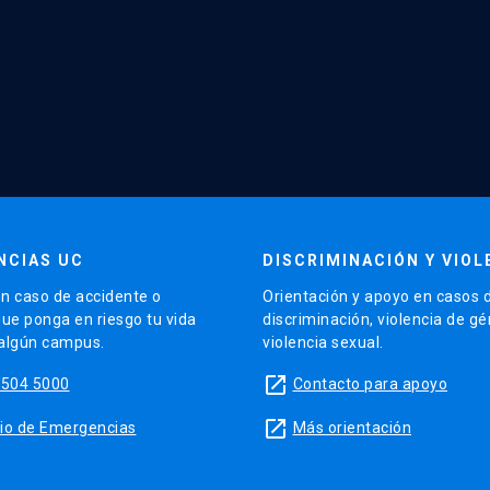
NCIAS UC
DISCRIMINACIÓN Y VIOL
n caso de accidente o
Orientación y apoyo en casos 
que ponga en riesgo tu vida
discriminación, violencia de g
 algún campus.
violencia sexual.
launch
5504 5000
Contacto para apoyo
launch
sitio de Emergencias
Más orientación