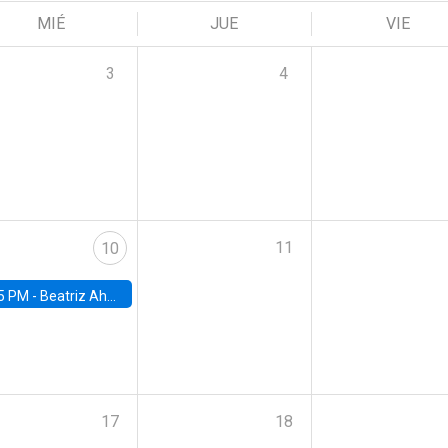
MIÉ
JUE
VIE
3
4
11
10
5 PM -
Beatriz Ahumada, PhD candidate, Universidad de Pittsburgh
17
18