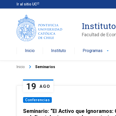
Ir al sitio UC
Institut
Facultad de Eco
Inicio
Instituto
Programas
arrow_drop_down
keyboard_arrow_right
Inicio
Seminarios
19
AGO
Conferencias
Seminario: “El Activo que Ignoramos: