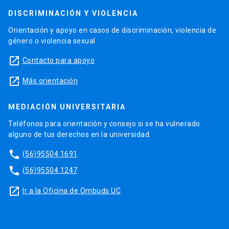
DISCRIMINACIÓN Y VIOLENCIA
Orientación y apoyo en casos de discriminación, violencia de
género o violencia sexual.
launch
Contacto para apoyo
launch
Más orientación
MEDIACIÓN UNIVERSITARIA
Teléfonos para orientación y consejo si se ha vulnerado
alguno de tus derechos en la universidad.
phone
(56)95504 1691
phone
(56)95504 1247
launch
Ir a la Oficina de Ombuds UC