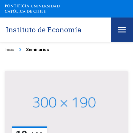
Instituto de Economía
keyboard_arrow_right
Inicio
Seminarios