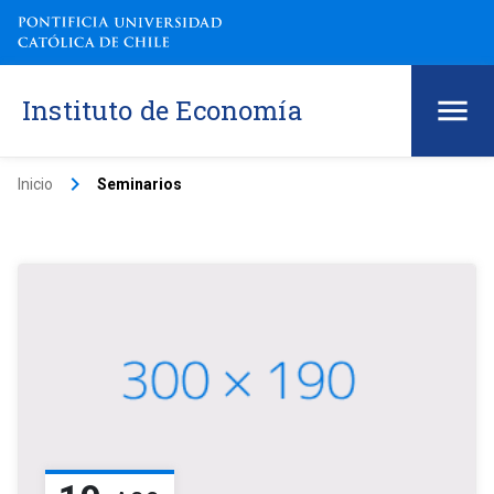
Instituto de Economía
keyboard_arrow_right
Inicio
Seminarios