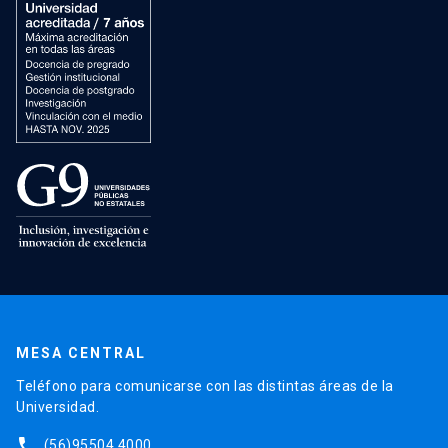
MESA CENTRAL
Teléfono para comunicarse con las distintas áreas de la
Universidad.
phone
(56)95504 4000