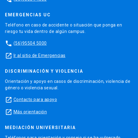
EMERGENCIAS UC
Teléfono en caso de accidente o situación que ponga en
riesgo tu vida dentro de algún campus.
phone
(56)95504 5000
launch
Ir al sitio de Emergencias
DISCRIMINACIÓN Y VIOLENCIA
Orientación y apoyo en casos de discriminación, violencia de
género o violencia sexual.
launch
Contacto para apoyo
launch
Más orientación
MEDIACIÓN UNIVERSITARIA
Teléfonos para orientación y consejo si se ha vulnerado