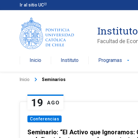
Ir al sitio UC
Institut
Facultad de Eco
Inicio
Instituto
Programas
arrow_drop_down
keyboard_arrow_right
Inicio
Seminarios
19
AGO
Conferencias
Seminario: “El Activo que Ignoramos: