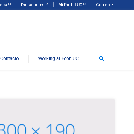
teca
Donaciones
Mi Portal UC
Correo
arrow_drop_down
search
Contacto
Working at Econ UC