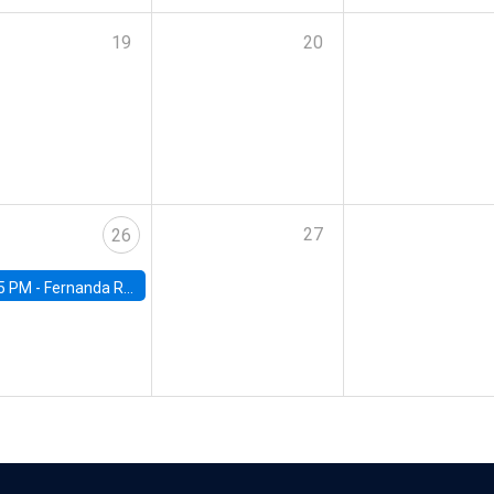
19
20
27
26
5 PM -
Fernanda Rojas Ampuero, University of Wisconsin-Madison