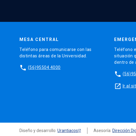
MESA CENTRAL
EMERGE
Teléfono para comunicarse con las
Teléfono e
distintas áreas de la Universidad.
situación 
dentro de
phone
(56)95504 4000
phone
(56)9
launch
Ir al 
Diseño y desarrollo:
Urantiacos
Asesoría:
Dirección Dig