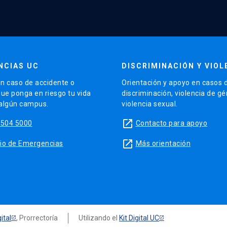
NCIAS UC
DISCRIMINACIÓN Y VIOL
n caso de accidente o
Orientación y apoyo en casos 
que ponga en riesgo tu vida
discriminación, violencia de g
 algún campus.
violencia sexual.
launch
5504 5000
Contacto para apoyo
launch
sitio de Emergencias
Más orientación
ital
, Prorrectoría
Utilizando el
Kit Digital UC