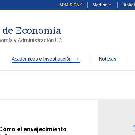
ADMISIÓN
Medios
arrow_drop_down
Biblio
o de Economía
nomía y Administración UC
Académicos e Investigación
Noticias
arrow_drop_down
 Cómo el envejecimiento