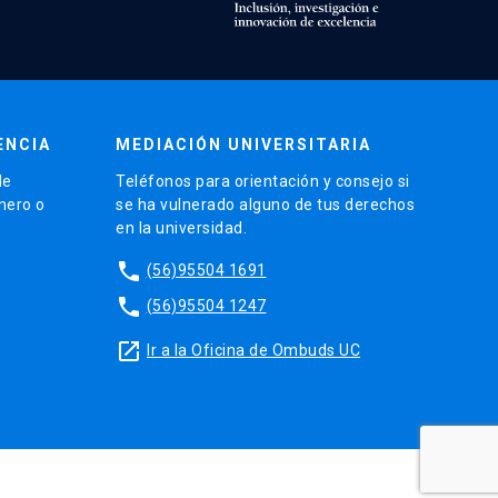
ENCIA
MEDIACIÓN UNIVERSITARIA
de
Teléfonos para orientación y consejo si
énero o
se ha vulnerado alguno de tus derechos
en la universidad.
phone
(56)95504 1691
phone
(56)95504 1247
launch
Ir a la Oficina de Ombuds UC