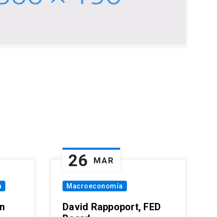
26
MAR
a
Macroeconomía
in
David Rappoport, FED