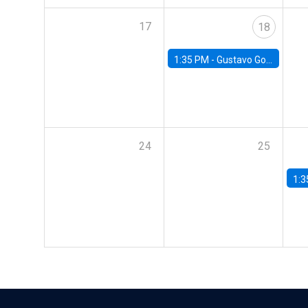
17
18
1:35 PM -
Gustavo González, Banco Central de Chile
24
25
1:3