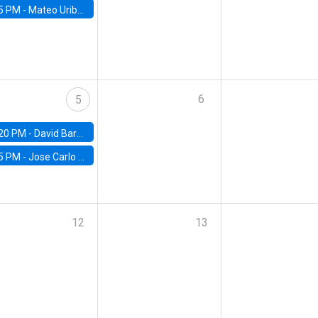
5 PM -
Mateo Uribe-Castro, Universidad de los Andes (Colombia)
6
5
20 PM -
David Bardey, Universidad de los Andes - CEDE
5 PM -
Jose Carlo Bermudez, UC (ME) & World Bank
12
13